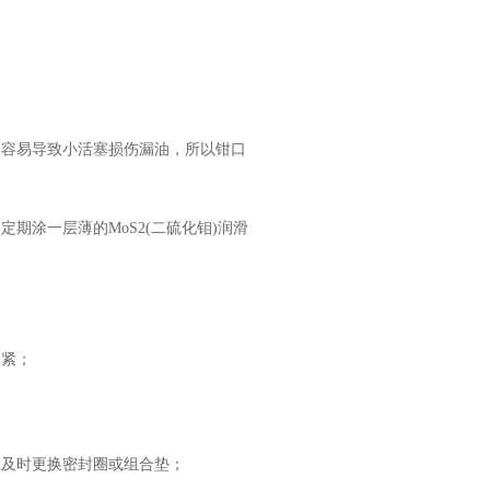
容易导致小活塞损伤漏油，所以钳口
涂一层薄的MoS2(二硫化钼)润滑
紧；
及时更换密封圈或组合垫；