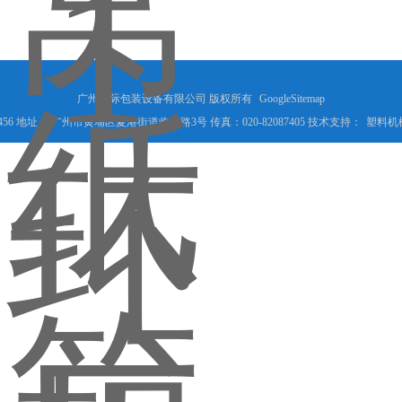
广州标际包装设备有限公司 版权所有
GoogleSitemap
5066456 地址： 广州市黄埔区夏港街道临江路3号 传真：020-82087405 技术支持：
塑料机