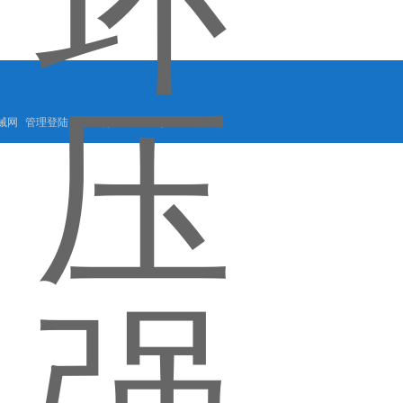
械网
管理登陆
粤ICP备05117761号