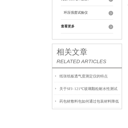
环压强度试验仪
查看更多
相关文章
RELATED ARTICLES
纸张纸板透气度测定仪的特点
关于SFJ- 121℃玻璃颗粒耐水性测试
药包材敷料包如何通过包装材料降低
方面
湿包率？