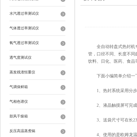
水汽透过率测试仪
气体透过率测试仪
氧气透过率测试仪
全自动转盘式热封机专业
管，口径不同、长度不同
透气度测试仪
饮料、日化、医药、食品
蒸发残渣恒重仪
下面小编简单介绍一下
气调保鲜箱
1、热封系统采用分步
气相色谱仪
2、液晶触摸屏可完成
鼓风干燥箱
3、送袋尺寸可在长230
反压高温蒸煮锅
4、使用的是欧姆龙温控系