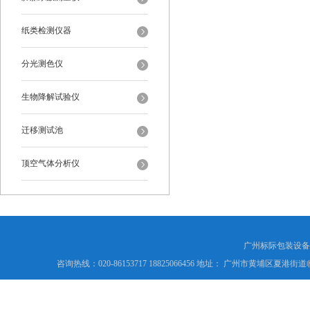
纸类检测仪器
分光测色仪
生物降解试验仪
迁移测试池
顶空气体分析仪
广州标际包装设备
咨询热线：020-86153717 18825066456 地址： 广州市黄埔区夏港街道