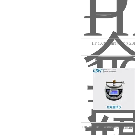
HP-100瓶盖扭矩测试仪GBP
HP-200通用|塑料|饮料|药瓶|瓶