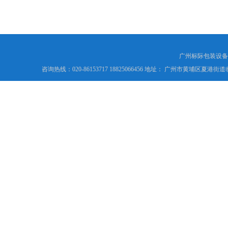
广州标际包装设备
咨询热线：020-86153717 18825066456 地址： 广州市黄埔区夏港街道