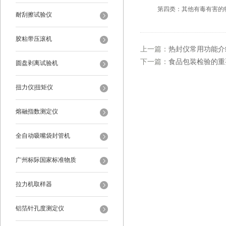
第四类：其他有毒有害的物
耐刮擦试验仪
胶粘带压滚机
上一篇：
热封仪常用功能介
下一篇：
食品包装检验的重
圆盘剥离试验机
扭力仪|扭矩仪
熔融指数测定仪
全自动吸嘴袋封管机
广州标际国家标准物质
拉力机取样器
铝箔针孔度测定仪