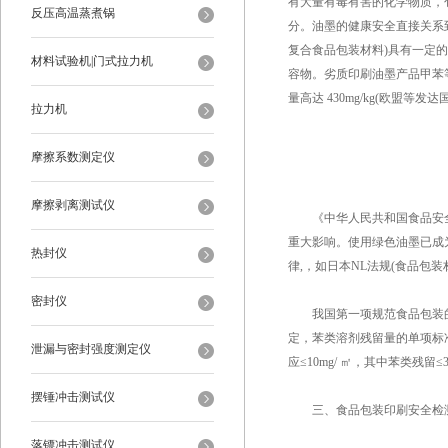
有大量有毒有害的化学物质，
反压高温蒸煮锅
分。油墨的健康安全直接关系
复合食品包装材料)具有一定
材料试验机|门式拉力机
容物。劣质印刷油墨产品甲苯等溶剂
量高达 430mg/kg(欧盟等发
拉力机
摩擦系数测定仪
摩擦剥离测试仪
《中华人民共和国食品安全
重大影响。使用绿色油墨已成
热封仪
律,，如日本NL法规(食品包
密封仪
我国第一项规范食品包装的通
定，苯类溶剂残留量的单项标准
泄漏与密封强度测定仪
应≤10mg/ ㎡，其中苯类残留
摆锤冲击测试仪
三、食品包装印刷安全检
落镖冲击测试仪