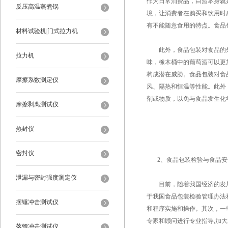
作为日常消费品，白酒本身就
反压高温蒸煮锅
境，让消费者在购买和饮用时
有不能随意食用的特点。食品
材料试验机|门式拉力机
此外，食品包装对食品的外部
拉力机
味，橡木桶中的葡萄酒可以更
构成潜在威胁。食品包装对食
摩擦系数测定仪
风、隔热和恒温等性能。此外
剂或物质，以免与食品发生化
摩擦剥离测试仪
热封仪
密封仪
2、食品包装检验与食品安
泄漏与密封强度测定仪
目前，随着我国经济的发展
于我国食品包装检验管理办法
摆锤冲击测试仪
和程序实施和操作。其次，一
专家和顾问进行专业指导,加
落镖冲击测试仪