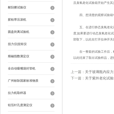
且臭氧老化试验箱开始产生其
耐刮擦试验仪
四、想清楚的观察试验箱中
胶粘带压滚机
五、在进行静态臭氧老化试
圆盘剥离试验机
度;如果要进行动态臭氧老化
部取下，以此在打开拉伸开关
扭力仪|扭矩仪
在一整套的试验工作后，根
熔融指数测定仪
以此结束了取出试验样品，进
全自动吸嘴袋封管机
上一篇：
关于玻璃瓶内应力
下一篇：
关于紫外老化试验
广州标际国家标准物质
拉力机取样器
铝箔针孔度测定仪