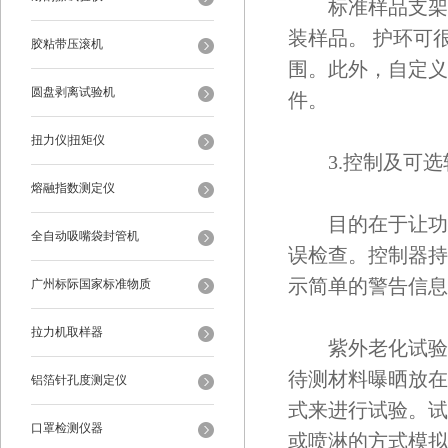
标准样品支架可调
装样品。 护环可
胶粘带压滚机
围。此外，自定义
圆盘剥离试验机
件。
扭力仪|扭矩仪
3.控制及可选
熔融指数测定仪
目的在于让功能
全自动吸嘴袋封管机
误检查。控制器持
示简单的警告信息
广州标际国家标准物质
拉力机取样器
紫外老化试验箱
待测材料曝晒放在
铝箔针孔度测定仪
式来进行试验。试
口罩检测仪器
或喷淋的方式模拟