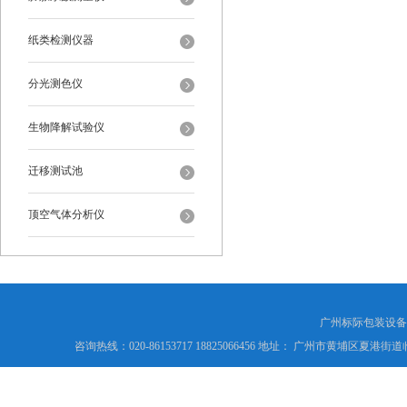
纸类检测仪器
分光测色仪
生物降解试验仪
迁移测试池
顶空气体分析仪
广州标际包装设备
咨询热线：020-86153717 18825066456 地址： 广州市黄埔区夏港街道