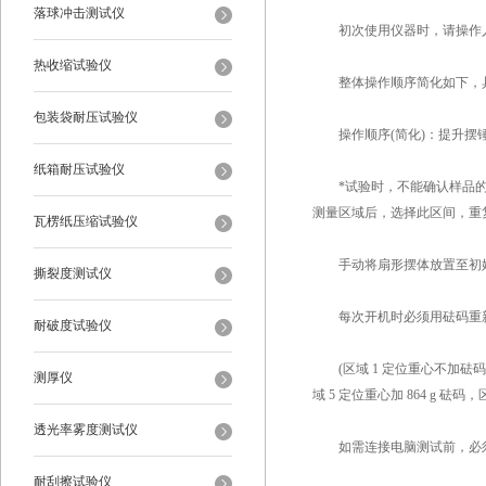
落球冲击测试仪
初次使用仪器时，请操作人
热收缩试验仪
整体操作顺序简化如下，具
包装袋耐压试验仪
操作顺序(简化)：提升摆锤
纸箱耐压试验仪
*试验时，不能确认样品的测
测量区域后，选择此区间，重
瓦楞纸压缩试验仪
手动将扇形摆体放置至初
撕裂度测试仪
每次开机时必须用砝码重新
耐破度试验仪
(区域 1 定位重心不加砝码，区域
测厚仪
域 5 定位重心加 864 g 砝码，区
透光率雾度测试仪
如需连接电脑测试前，必须同
耐刮擦试验仪