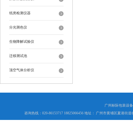
纸类检测仪器
分光测色仪
生物降解试验仪
迁移测试池
顶空气体分析仪
广州标际包装设备
咨询热线：020-86153717 18825066456 地址： 广州市黄埔区夏港街道