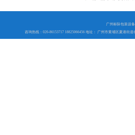
广州标际包装设备
咨询热线：020-86153717 18825066456 地址： 广州市黄埔区夏港街道