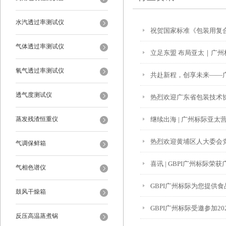
水汽透过率测试仪
祝贺国家标准《包装用复
气体透过率测试仪
立足东盟 布局亚太｜广州
氧气透过率测试仪
共赴新程，创享未来——
透气度测试仪
热烈欢迎广东省包装技术
蒸发残渣恒重仪
继续出海 | 广州标际亚
热烈欢迎黄埔区人大委会
气调保鲜箱
喜讯 | GBPI广州标际
气相色谱仪
GBPI广州标际为您提供
鼓风干燥箱
GBPI广州标际受邀参加2
反压高温蒸煮锅