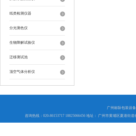
纸类检测仪器
分光测色仪
生物降解试验仪
迁移测试池
顶空气体分析仪
广州标际包装设备
咨询热线：020-86153717 18825066456 地址： 广州市黄埔区夏港街道