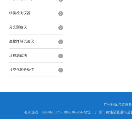
纸类检测仪器
分光测色仪
生物降解试验仪
迁移测试池
顶空气体分析仪
广州标际包装设备
咨询热线：020-86153717 18825066456 地址： 广州市黄埔区夏港街道