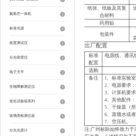
纸张、纸板及其复
氮氢空一体机
合材料
药用贴
标准光源
包装件
挺度测试仪
出厂配置
标准
电源线、通讯
分光密度仪
配置
选购
电子天平
备注
1
、标准实验室
2
、电源要求：
生物降解测定仪
3
、计算机要求
4
、其他配件：
老化试验箱系列
5
、干燥皿（所
6
、蒸馏水或者
玻璃类检测仪器
7
、空压机。
注
:
广州标际始终致力于
分光光度计