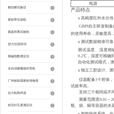
电源
耐刮擦试验仪
产品特点
u
高精度红外水分传
胶粘带压滚机
GBPI
自主研发制备
圆盘剥离试验机
的使用寿命，灵敏度高
u
测试数据精准可靠
扭力仪|扭矩仪
测试温度、湿度精
0.2
℃，湿度可精确到
熔融指数测定仪
自动化测试模式，
全自动吸嘴袋封管机
u
独立三腔设计、测
仪器配备
3
个腔体，
广州标际国家标准物质
试效率高。
支持三个相同或不
拉力机取样器
测量范围宽
0.01
～
2
瓶、袋、碗等容器的水
铝箔针孔度测定仪
u
智能操作系统，全