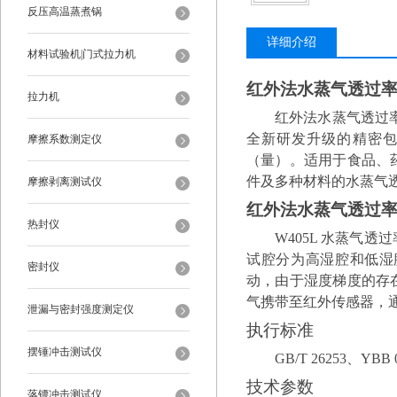
反压高温蒸煮锅
详细介绍
材料试验机|门式拉力机
红外法水蒸气透过率
拉力机
红外法水蒸气透过
全新研发升级的精密
摩擦系数测定仪
（量）。适用于食品、
件及多种材料的水蒸气
摩擦剥离测试仪
红外法水蒸气透过率
热封仪
W405L
水蒸气透过
试腔分为高湿腔和低湿
密封仪
动，由于湿度梯度的存
气携带至红外传感器，
泄漏与密封强度测定仪
执行标准
摆锤冲击测试仪
GB/T 26253
、
YBB 
技术参数
落镖冲击测试仪