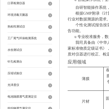
口罩检测仪器
自研智能操作系统
根据
GMP
附录《计
环境消毒灭菌器
行业对数据溯源的需求
个性化测试报告按
热粘性测试仪
告功能。
u
专业校准服务，数
工厂尾气环保检测系统
我司具备由《中华
家标准物质定级证书》
水份测试仪
质对仪器进行校正、检
应用领域
针孔检测台
压缩试验仪
薄膜
光泽度仪
电池隔膜透气度测定仪
片材
纺织物透气测定仪