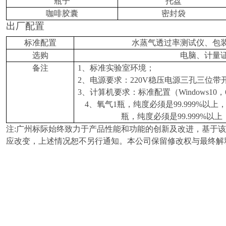
瓶子
托盘
咖啡胶囊
密封袋
出厂配置
标准配置
水蒸气透过率测试仪、包
选购
电脑、计量
备注
1
、标准实验室环境；
2
、电源要求：
220V
稳压电源三孔三位带
3
、计算机要求：标准配置（
Windows10
，
4
、氧气
1
瓶，纯度必须是
99.999%
以上
瓶，纯度必须是
99.999%
以上
注
:
广州标际始终致力于产品性能和功能的创新及改进，基于该
应改变，上述情况恕不另行通知。本公司保留修改权与最终解