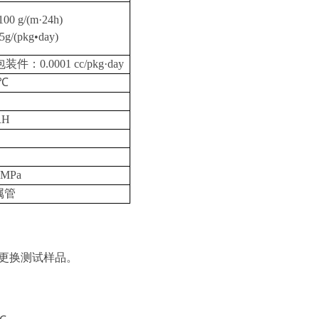
100 g/(m
·
24h)
5g/(pkg•day)
包装件：
0.0001 cc/pkg
·
day
5℃
RH
 MPa
属管
更换测试样品。