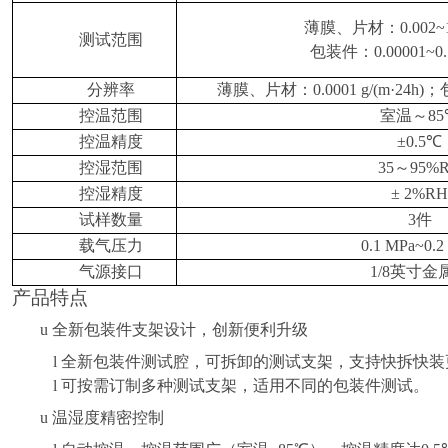
薄膜、片材：
0.002~
测试范围
包装件：
0.00001~0.
分辨率
薄膜、片材：
0.0001 g/(m
·
24h)
；
控温范围
室温～
8
控温精度
±0.5
℃
控湿范围
35
～
95%
控湿精度
± 2%RH
试样数量
3
件
载气压力
0.1 MPa~0.2
气源接口
1/8
英寸金
产品特点
u
全新包装件支架设计，创新便利升级
l
全新包装件测试腔，可拆卸的测试支架，支持快拆快装
l
可按需订制多种测试支架，适用不同的包装件测试。
u
温湿度精密控制