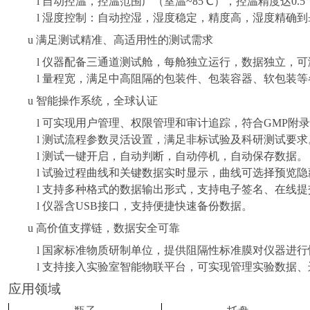
l
自动控温，控温范围广（室温
~85
℃），控温精度达
0.5
l
湿度控制：自动控湿，湿度稳定，精度高，湿度精确到
u
满足测试精准、高适用性的测试需求
l
仪器配备三通道测试舱，每舱独立运行，数据独立，可
l
量程宽，满足中高阻隔的包装件、包装容器、软包装等
u
智能操作系统，全球认证
l
可实现用户管理、权限管理和审计追踪，符合
GMP
附录
l
测试流程参数灵活设置，满足非标试验及科研测试要求
l
测试一键开启，自动判断，自动停机，自动保存数据。
l
试验过程曲线和关键数据实时显示，曲线可选择
预览隐
l
支持多种格式的数据输出形式，支持电子签名、在线提
l
仪器含
USB
接口，支持便捷快速备份数据。
u
高价值支撑链，数据安全可靠
l
国家标准物质研制单位，提供阻隔性标准膜对仪器进行
l
支持接入实验室智能物联平台，可实现管理实验数据、
应用领域