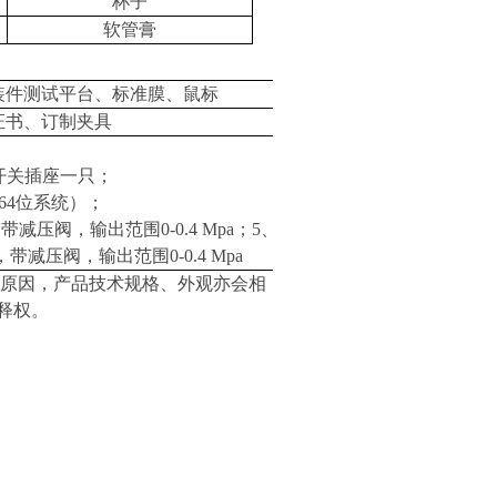
杯子
软管膏
装件测试平台、标准膜、鼠标
证书、订制夹具
开关插座一只；
64
位系统）；
，带减压阀，输出范围
0-0.4 Mpa
；
5
、氮气
1
，带减压阀，输出范围
0-0.4 Mpa
原因，产品技术规格、外观亦会相
释权。