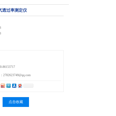
水蒸气透过率测定仪
8
8
86153717
82623749@qq.com
点击收藏