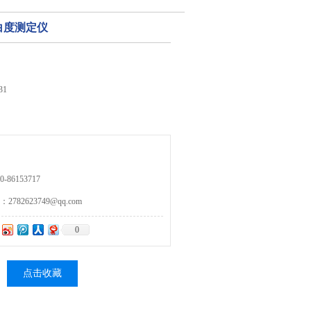
张白度测定仪
31
86153717
82623749@qq.com
0
点击收藏