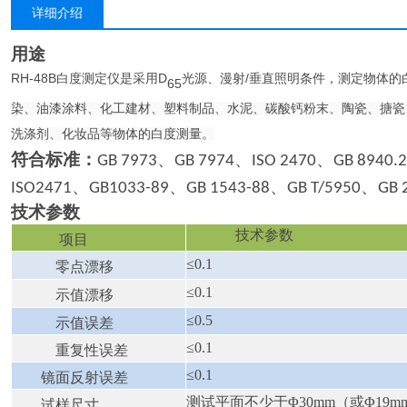
详细介绍
用途
RH-48B
D
/
白度测定仪是采用
光源、漫射
垂直照明条件，
测定物体的
65
染、油漆涂料、化工建材、塑料制品、水泥、碳酸钙粉末、陶瓷、搪瓷
洗涤剂、化妆品等物体的白度测量
。
符合
标准
：
、
、
、
GB 7973
GB 7974
ISO 2470
GB 8940.2
、
、
、
、
ISO2471
GB1033-89
GB 1543-88
GB T/5950
GB 
技术参数
技术参数
项目
≤0.1
零点漂移
≤0.1
示值漂移
≤0.5
示值误差
≤0.1
重复性误差
≤0.1
镜面反射误差
测试平面不少于Φ30mm（或Φ19m
试样尺寸