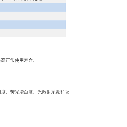
提高正常使用寿命。
明度、
荧光
增白度、
光散射系数和吸