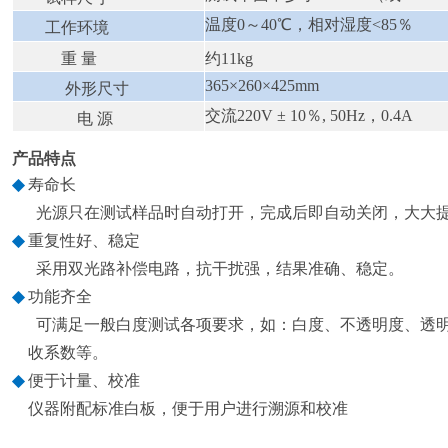
温度0～40℃，相对湿度<85％
工作环境
重 量
约11kg
365×260×425mm
外形尺寸
交流220V ± 10％, 50Hz，0.4A
电 源
产品特点
◆
寿命长
光源只在测试样品时自动打开，完成后即自动关闭，大大
◆
重复性好、稳定
采用双光路补偿电路，抗干扰强，结果准确、稳定。
◆
功能齐全
可满足一般白度测试各项要求，如：白度、不透明度、透
收系数
等。
◆
便于计量、校准
仪器附配标准白板，便于用户进行溯源和校准