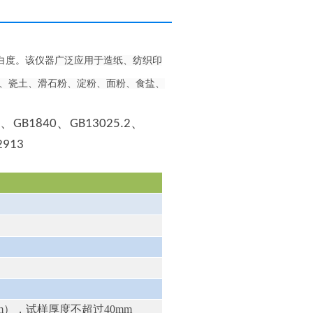
白度
。该仪器
广泛应用于造纸、纺织印
、瓷土、滑石粉、淀粉、面粉、食盐、
、
、
、
GB1840
GB13025.2
2913
m），试样厚度不超过40mm