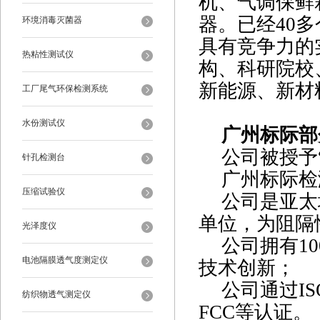
机、气调保鲜
器。已经
40
环境消毒灭菌器
具有竞争力的
热粘性测试仪
构、科研院校
新能源、新材
工厂尾气环保检测系统
水份测试仪
广州标际部
公司被授予
针孔检测台
广州标际检
压缩试验仪
公司是亚太
单位，为阻隔
光泽度仪
公司拥有
1
电池隔膜透气度测定仪
技术创新；
公司通过
I
纺织物透气测定仪
FCC等认证。