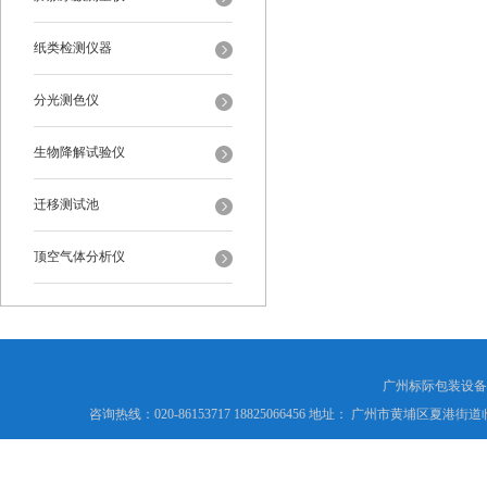
纸类检测仪器
分光测色仪
生物降解试验仪
迁移测试池
顶空气体分析仪
广州标际包装设备
咨询热线：020-86153717 18825066456 地址： 广州市黄埔区夏港街道