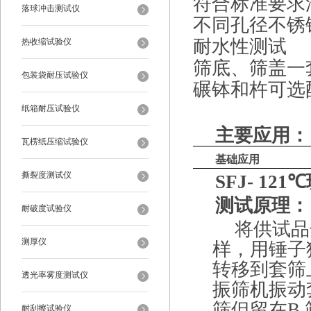
符合标准要求
落球冲击测试仪
不同孔径不锈
耐水性测试
热收缩试验仪
筛底、筛盖一
包装袋耐压试验仪
碾钵和杵可选
纸箱耐压试验仪
主要
应用：
瓦楞纸压缩试验仪
基础应用
撕裂度测试仪
SFJ- 121℃
测试原理：
耐破度试验仪
将供试品
测厚仪
样，用锤子
转移到套筛
透光率雾度测试仪
振筛机振动套
筛但留在B
耐刮擦试验仪