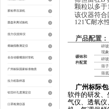
颗粒以多于1
胶粘带压滚机
该仪器符合
121℃耐
圆盘剥离试验机
扭力仪|扭矩仪
产品配置：
碎玻
熔融指数测定仪
现象
碾钵和
全自动吸嘴袋封管机
碎玻
杵配置
筛子 
广州标际国家标准物质
筛底
拉力机取样器
广州标际包
铝箔针孔度测定仪
软件的研发、
气仪、透氧仪
口罩检测仪器