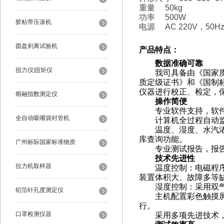
重量 50kg
功率 500W
胶粘带压滚机
电源 AC 220V，50
圆盘剥离试验机
产品特点：
数据准确可靠
扭力仪|扭矩仪
我司具备由《国家质量
质定级证书》和《国制标物
仪器进行校正、检定，
熔融指数测定仪
操作简便
专业软件支持，软件
全自动吸嘴袋封管机
计算机全过程自动监
温度、湿度、水汽浓度
库查询功能。
广州标际国家标准物质
专业测试报告，报告自动
技术先进性
拉力机取样器
温度控制：电磁程序步
装置体积大、故障多等缺
湿度控制：采用双气流
铝箔针孔度测定仪
主机配置彩色触摸屏，
行。
口罩检测仪器
采用多项先进技术，精度达0