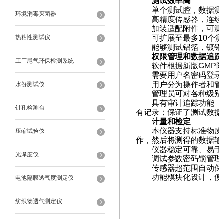
测试效率高
单个测试腔，数据测
环境消毒灭菌器
高精度传感器，连续
加装适配附件，可测
热粘性测试仪
可扩展至最多10个
能够测试铝箔，镀铝
权限管理和数据追
工厂尾气环保检测系统
软件根据新版GMP附
需要用户名密码登录
用户分为操作者和管理
水份测试仪
管理员可对各种级别进
具有审计追踪功能（系
针孔检测台
有记录；保证了测试数
计量和检定
本仪器支持标准物质检
压缩试验仪
作，然后将测得的数据
仪器稳定可靠、易
光泽度仪
调试参数密码锁管理
传感器超范围自动保
功能模块化设计，便
电池隔膜透气度测定仪
纺织物透气测定仪