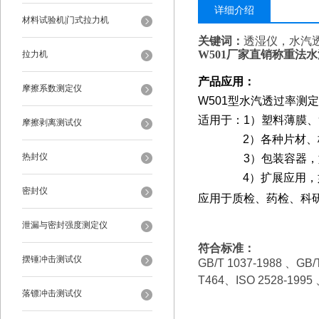
详细介绍
材料试验机|门式拉力机
关键词：
透湿仪，水汽
W501
厂家直销
称重法水
拉力机
产品应用：
摩擦系数测定仪
W501
型水汽透过率测定
适用于：1）塑料薄膜
摩擦剥离测试仪
2
）各种片材、
热封仪
3
）包装容器，
4
）扩展应用，
密封仪
应用于质检、药检、科
泄漏与密封强度测定仪
符合标准：
摆锤冲击测试仪
GB/T 1037-1988
、GB/T
T464、ISO 2528-1995
落镖冲击测试仪