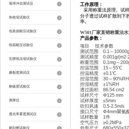
落球冲击测试仪
工作原理：
采用称重法原理。试
分子透过试样扩散到下
热收缩试验仪
率。
包装袋耐压试验仪
W501
厂家直销
称重法水
产品参数：
纸箱耐压试验仪
项目 技术参数
测试范围 0.1～10000g/(
测试精度 0.001g/(m2·
瓦楞纸压缩试验仪
称重范围 0.1mg～200
控温范围 15～55℃
撕裂度测试仪
控温精度 ±0.1℃
控湿范围 30～90%R
控湿精度 ±1%RH
耐破度试验仪
透过面积 86.54 cm2
试样尺寸
Φ125 mm
试样厚度 ≤5mm
测厚仪
吹扫风速 0.5-2.5m/s
接口尺寸
Φ4mm
聚氨
透光率雾度测试仪
试样数量 1件
空气压力 ≥0.2MPa
外形尺寸 680×550×3
耐刮擦试验仪