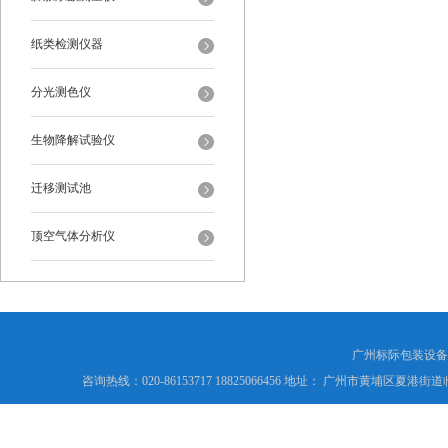
纸类检测仪器
分光测色仪
生物降解试验仪
迁移测试池
顶空气体分析仪
广州标际包装设备
咨询热线：020-86153717 18825066456 地址： 广州市黄埔区夏港街道