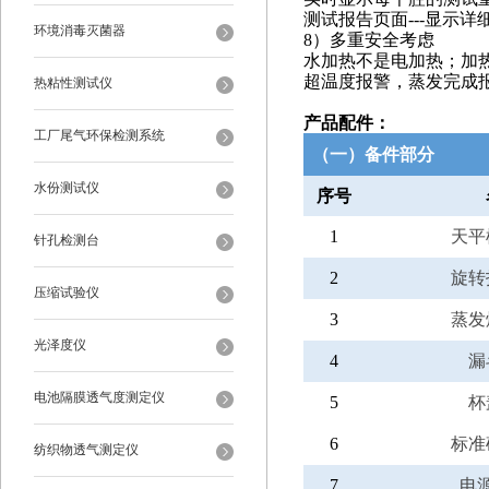
测试报告页面
---显示
环境消毒灭菌器
8）多重安全考虑
水加热不是电加热；加
超温度报警，蒸发完成
热粘性测试仪
产品配件：
工厂尾气环保检测系统
（一）备件部分
水份测试仪
序号
1
天平
针孔检测台
2
旋转
压缩试验仪
3
蒸发
光泽度仪
4
漏
电池隔膜透气度测定仪
5
杯
6
标准
纺织物透气测定仪
7
电