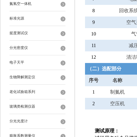
氮氢空一体机
8
回收系
标准光源
9
空气
挺度测试仪
10
气
11
减
分光密度仪
12
清洁
电子天平
（二）选配部分
生物降解测定仪
序号
名称
1
制氮机
老化试验箱系列
2
空压机
玻璃类检测仪器
分光光度计
测试原理：
膨胀系数测量仪