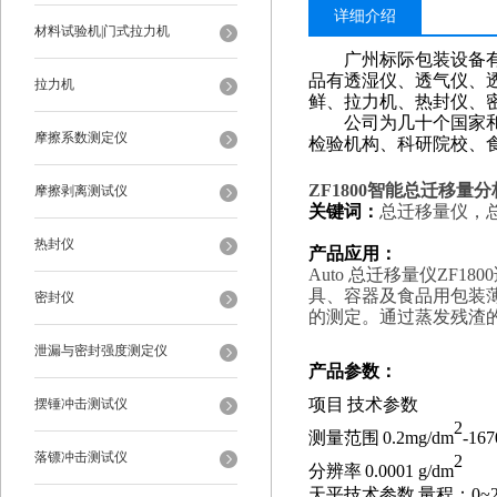
详细介绍
材料试验机|门式拉力机
广州标际包装设备
品有透湿仪、透气仪、
拉力机
鲜、拉力机、热封仪、
公司为几十个国家和地
摩擦系数测定仪
检验机构、科研院校、
ZF1800
智能总迁移量分析
摩擦剥离测试仪
关键词：
总迁移量仪，
热封仪
产品应用：
Auto 总迁移量
仪
ZF1
具、容器及食品用包装
密封仪
的测定。通过蒸发残渣
泄漏与密封强度测定仪
产品参数
：
项目
技术参数
摆锤冲击测试仪
2
测量范围
0.2mg/dm
-16
落镖冲击测试仪
2
分辨率
0.0001 g/dm
天平技术参数
量程：
0~