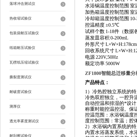
落球冲击测试仪
水浴锅温度控制范围
室
加热箱温度控制范围
室
冷却箱温度控制范围
10-
热收缩试验仪
控温精度
±
0.5
℃
试样个数
1-18
件（数据
包装袋耐压试验仪
蒸发皿容积
0-200mL
外形尺寸
L
×
W
×
H:178cm
纸箱耐压试验仪
回收系统尺寸
L
×
W
×
H:1
电源
220V,50Hz
瓦楞纸压缩试验仪
额定功率
5000W
ZF1800
智能总迁移量分析
撕裂度测试仪
产品特点
：
1）冷热腔独立系统的特
耐破度试验仪
冷热双腔独立，一腔升
自动控温和排湿的*设计
测厚仪
称重时能控温控湿。保
控温范围：水浴锅温度
度控制范围：常温；腔体
透光率雾度测试仪
2）水浴锅内置系统的特
内置水浴蒸发系统，水
耐刮擦试验仪