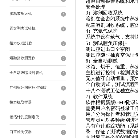
超温自动报警系统和水
安全处理
3）溶剂回收系统
胶粘带压滚机
溶剂在全密闭系统中蒸
配置溶剂回收系统，腔
圆盘剥离试验机
4）充氮气保护
系统中设有载气，支持
5）测试腔负压保护
扭力仪|扭矩仪
测试腔进出口全密闭
测试腔随时抽真空保证
熔融指数测定仪
6）全自动测试
水浴、烘干、恒重、蒸
主机进行控制（检测设
全自动吸嘴袋封管机
无人值守自动恒重，预
全自动测试
，
测试流程
广州标际国家标准物质
十
八个测试工位独立蒸
7）软件系统
软件根据
新版
GMP附
拉力机取样器
需要用户名密码登录工
用户分为操作者和管理
铝箔针孔度测定仪
管理员可对各种级别进
具有审计追踪功能（系
录
；
保证了测试数据的
口罩检测仪器
实时显示每个腔的测试