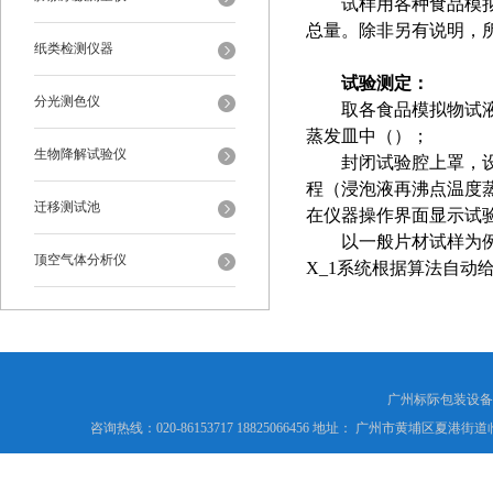
试样用各种食品模
总量。除非另有说明，
纸类检测仪器
试验测定：
分光测色仪
取各食品模拟物试
蒸发皿中（）；
生物降解试验仪
封闭试验腔上罩，设定
程（浸泡液再沸点温度
迁移测试池
在仪器操作界面显示试
以一般片材试样为例
顶空气体分析仪
X_1系统根据算法自
广州标际包装设备
咨询热线：020-86153717 18825066456 地址： 广州市黄埔区夏港街道