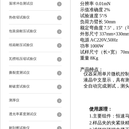
分辨率
0.01mN
落球冲击测试仪
示值准确度
2%
试验速度
5°/S
热收缩试验仪
负荷力臂长
50mm
额定弯曲度
7.5°
，
15°
（
包装袋耐压试验仪
外形尺寸
337mm
×
330m
电源
AC220V,50Hz
纸箱耐压试验仪
功率
1000W
试样尺寸（长
×宽）
70m
重量
8Kg
瓦楞纸压缩试验仪
产品特点
：
撕裂度测试仪
仪器采用单片微机控
液晶中文显示，具有
全自动完成测试，测
耐破度试验仪
测厚仪
使用原理：
透光率雾度测试仪
1.主要组件：恒
2.样品夹的夹紧块
耐刮擦试验仪