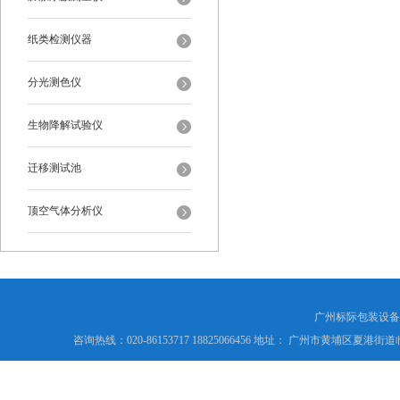
纸类检测仪器
分光测色仪
生物降解试验仪
迁移测试池
顶空气体分析仪
广州标际包装设备
咨询热线：020-86153717 18825066456 地址： 广州市黄埔区夏港街道