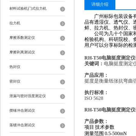
详细介绍
材料试验机|门式拉力机
广州标际包装设备
品有透湿仪、透气仪、
拉力机
鲜、拉力机、热封仪、
公司为几十个国家和地
摩擦系数测定仪
检验机构、科研院校、
用户可以分享标际的检
摩擦剥离测试仪
RH-T50
电脑挺度测定仪G
关键词：
电脑挺度测定
热封仪
产品应用：
挺度是衡量纸张抗弯曲
密封仪
执行标准：
泄漏与密封强度测定仪
ISO 5628
RH-T50
电脑挺度测定仪G
摆锤冲击测试仪
产品参数：
落镖冲击测试仪
项目
技术参数
测量范围
0.5-500mN