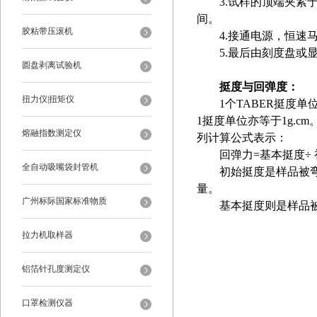
3.试样的顶端夹
间。
胶粘带压滚机
4.接通电源，恒
5.最后由刻度盘或
圆盘剥离试验机
挺度与回弹度：
扭力仪|扭矩仪
1个TABER挺度单
1挺度单位亦等于1g.
熔融指数测定仪
列计算公式表示：
回弹力
=基本挺度÷ 
全自动吸嘴袋封管机
初始挺度是样品被弯曲
量。
广州标际国家标准物质
基本挺度则是样品被持
拉力机取样器
铝箔针孔度测定仪
口罩检测仪器