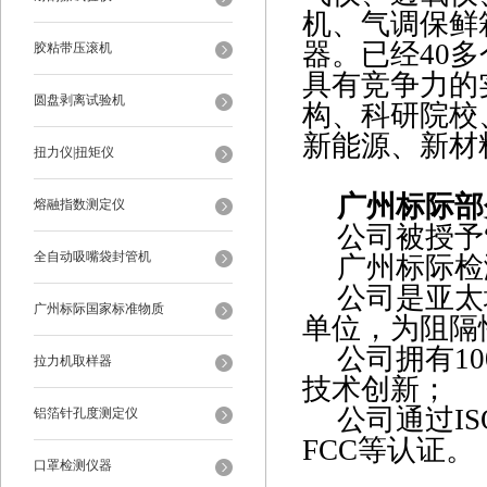
机、气调保鲜
器。已经
40
胶粘带压滚机
具有竞争力的
圆盘剥离试验机
构、科研院校
新能源、新材
扭力仪|扭矩仪
广州标际部
熔融指数测定仪
公司被授予
全自动吸嘴袋封管机
广州标际检
公司是亚太
广州标际国家标准物质
单位，为阻隔
公司拥有
1
拉力机取样器
技术创新；
公司通过
I
铝箔针孔度测定仪
FCC等认证。
口罩检测仪器