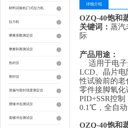
详细介绍
材料试验机|门式拉力机
OZQ-40
饱和
拉力机
关键词：
蒸汽
际
摩擦系数测定仪
摩擦剥离测试仪
产品用途：
适用于电子
热封仪
LCD、晶片
密封仪
性试验前的老
零件接脚氧化
泄漏与密封强度测定仪
PID+SSR控
摆锤冲击测试仪
0.1℃，全自
落镖冲击测试仪
OZQ-40
饱和