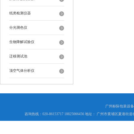
纸类检测仪器
分光测色仪
生物降解试验仪
迁移测试池
顶空气体分析仪
广州标际包装设备
咨询热线：020-86153717 18825066456 地址： 广州市黄埔区夏港街道