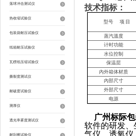
落球冲击测试仪
技术指标：
热收缩试验仪
型号
项
目
包装袋耐压试验仪
蒸
汽
溫度
计时
功能
纸箱耐压试验仪
水位控制
瓦楞纸压缩试验仪
保温层
內外箱
体材质
撕裂度测试仪
內部尺寸
外部尺寸
耐破度试验仪
电源
测厚仪
广州标际包
透光率雾度测试仪
软件的研发、
气仪、透氧仪
耐刮擦试验仪