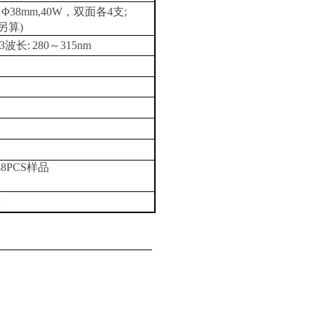
 Φ38mm,40W，双面各4支;
另算)
13波长:
280～315nm
8PCS样品
准