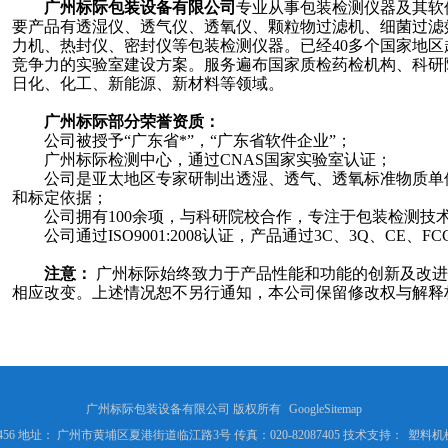
广州标际包装设备有限公司
专业从事包装检测仪器及其软
要产品有透湿仪、透气仪、透氧仪、颗粒物过滤机、细菌过滤
力机、热封仪、密封仪等包装检测仪器。已经
40多个国家地区
竞争力的实验室建设方案。服务遍布国家质检药检机构、科研
日化、化工、新能源、新材料等领域。
广州标际部分荣誉资质：
公司被授予
“广东省*”，“广东省软件企业”；
广州标际检测中心，通过
CNAS国家实验室认证；
公司是亚太地区专家研制出透湿、透气、透氧标准物质单
和标定依据；
公司拥有
100余项，与科研院校合作，专注于包装检测技
公司通过
ISO9001:2008认证，产品通过3C、3Q、CE、F
注意：
广州标际始终致力于产品性能和功能的创新及改进
相应改变。上述情况恕不另行通知，本公司保留修改权与
解释
广州标际包装设备有限公司 版权所有
GoogleSitemap
5066456 地址： 广州市黄埔区夏港街道临江路3号 传真：020-82087405 技术支持：
塑料机