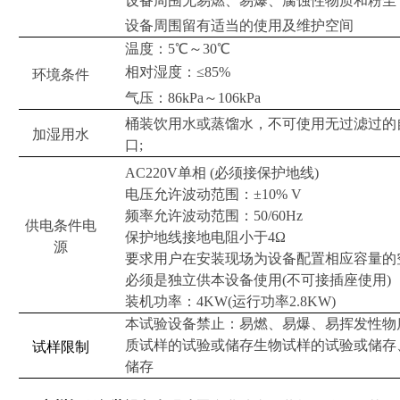
设备周围无易燃、易爆、腐蚀性物质和粉尘
设备周围留有适当的使用及维护空间
温度：5℃～30℃
相对湿度：≤85%
环境条件
气压：86kPa～106kPa
桶装饮用水或蒸馏水，不可使用无过滤过的
加湿用水
口;
AC220V单相 (必须接保护地线)
电压允许波动范围：±10% V
频率允许波动范围：50/60Hz
供电条件电
保护地线接地电阻小于4Ω
源
要求用户在安装现场为设备配置相应容量的
必须是独立供本设备使用(不可接插座使用)
装机功率：4KW
(运行功率2.8KW)
本试验设备禁止：易燃、易爆、易挥发性物
质试样的试验或储存生物试样的试验或储存
试样限制
储存