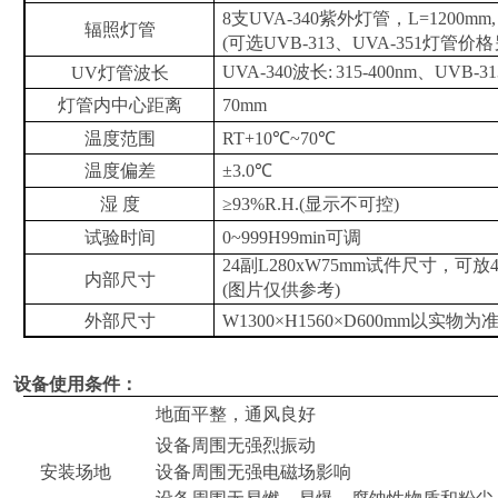
8支UVA-340紫外灯管，L=1200mm,
辐照灯管
(可选UVB-313、UVA-351灯管价格
UVA-340波长:
315-400nm、UVB-3
UV灯管波长
灯管内中心距离
70mm
温度范围
RT+10℃~70℃
温度偏差
±3.0℃
湿 度
≥93%R.H.(显示不可控)
试验时间
0~999H99min可调
24副L280xW75mm试件尺寸，可放4
内部尺寸
(图片仅供参考)
外部尺寸
W1300×H1560×D600mm以实物为
设备使用条件：
地面平整，通风良好
设备周围无强烈振动
设备周围无强电磁场影响
安装场地