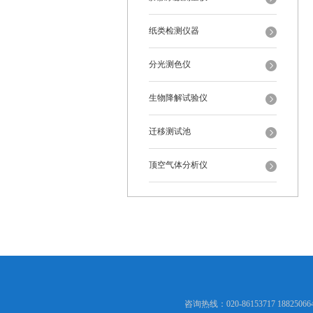
纸类检测仪器
分光测色仪
生物降解试验仪
迁移测试池
顶空气体分析仪
咨询热线：020-86153717 1882