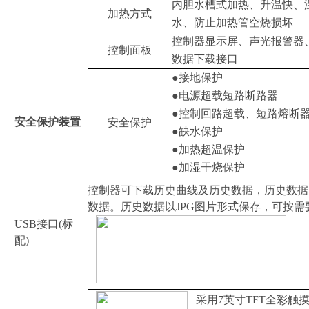
内胆水槽式加热、升温快、
加热方式
水、防止加热管空烧损坏
控制器显示屏、声光报警器
控制面板
数据下载接口
●接地保护
●电源超载短路断路器
●控制回路超载、短路熔断
安全保护装置
安全保护
●缺水保护
●加热超温保护
●加湿干烧保护
控制器可下载历史曲线及历史数据，历史数据以E
数据。历史数据以JPG图片形式保存，可按
USB接口
(标
配)
采用7英寸TFT全彩触