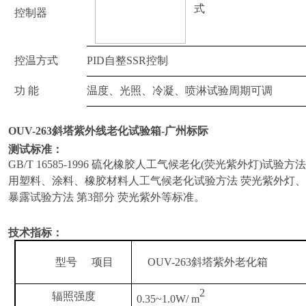
式
控制器
控温方式
PID自整SSR控制
功 能
温度、光照、冷凝、喷淋试验周期可调
OUV-263
斜塔紫外线老化试验箱-广州标际
测试标准：
GB/T 16585-1996 硫化橡胶人工气候老化(荧光紫外灯)试验方法
用塑料、涂料、橡胶材料人工气候老化试验方法 荧光紫外灯
、
暴露试验方法 第3部分 荧光紫外等标准
。
技术指标：
型号
项目
OUV-263斜塔紫外老化箱
2
辐照强度
0.35~1.0W/ m