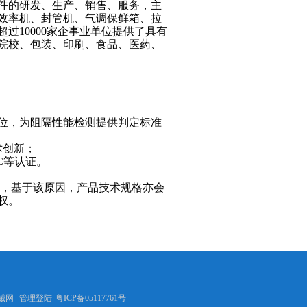
件的研发、生产、销售、服务，主
效率机、封管机、气调保鲜箱、拉
超过10000家企事业单位提供了具有
院校、包装、印刷、食品、医药、
位，为阻隔性能检测提供判定标准
术创新；
CC等认证。
，基于该原因，产品技术规格亦会
权。
械网
管理登陆
粤ICP备05117761号