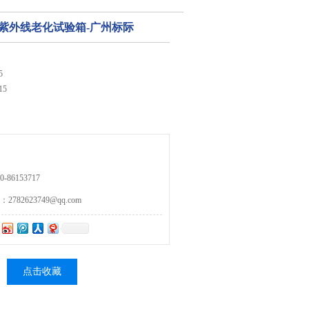
斜塔紫外线老化试验箱-广州标际
5
15
86153717
82623749@qq.com
点击收藏