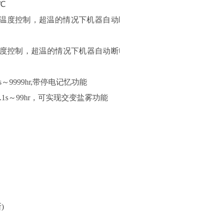
℃
全温
度
控制，
超温的情况下机器自动断
度控制，
超温的情况下机器自动断电
～999
9
hr
,带停电记忆功能
.1s～99hr，
可实现交变盐雾功能
)