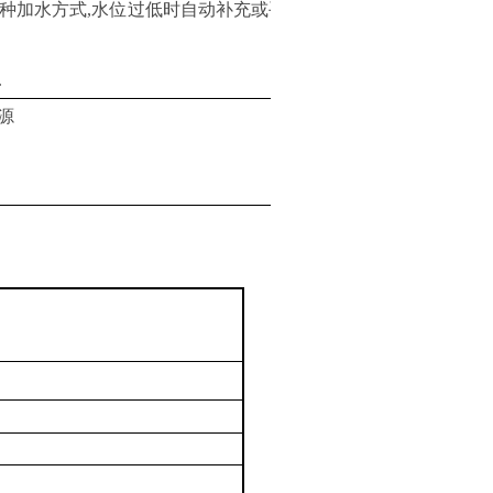
种
加水
方式
,水位过低时自动补充或手
.
源