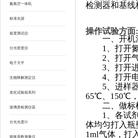
检测器和基线
氮氢空一体机
标准光源
操作试验方面
挺度测试仪
一、开机
1、打开
分光密度仪
2、打开
电子天平
3、打开
4、打开
生物降解测定仪
5、进样
老化试验箱系列
65℃、150
二、做标样
玻璃类检测仪器
1、各试
分光光度计
体均匀打入瓶
1ml气体，打
膨胀系数测量仪