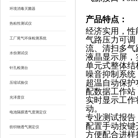
环境消毒灭菌器
产品特点
：
热粘性测试仪
经济实用，性
气路压力可调
工厂尾气环保检测系统
流、清扫多气
水份测试仪
液晶显示屏，
单元式整体结
针孔检测台
噪音抑制系统
超温自动保护
压缩试验仪
配数据工作站
光泽度仪
实时显示工作
动。
电池隔膜透气度测定仪
专业测试报告
配置手动按键
纺织物透气测定仪
方便配合进样