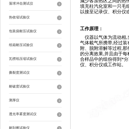
減少各加热区之间的热
落球冲击测试仪
填充柱汽化室和一只毛细
以接至记录仪、积分仪
热收缩试验仪
工作原理：
包装袋耐压试验仪
仪器以气体为流动相
气体載气所携带,经过装
纸箱耐压试验仪
附、脱附溶解等过程,那
的分离效果,并且由于每
合样品中的组份得到*
瓦楞纸压缩试验仪
仪、积分仪或工作站
。
撕裂度测试仪
耐破度试验仪
测厚仪
透光率雾度测试仪
耐刮擦试验仪