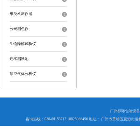
纸类检测仪器
分光测色仪
生物降解试验仪
迁移测试池
顶空气体分析仪
广州标际包装设备
咨询热线：020-86153717 18825066456 地址： 广州市黄埔区夏港街道