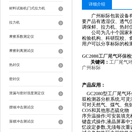
详细介绍
材料试验机|门式拉力机
广州标际包装设备
要产品有透湿仪、透气
拉力机
调保鲜、拉力机、热封
公司为几十个国家和地
摩擦系数测定仪
检验机构、科研院校、
用户可以分享标际的检
摩擦剥离测试仪
GC2080
工厂尾气环保检测
关键词：
工厂尾气
热封仪
广州标际
密封仪
产品应用
：
泄漏与密封强度测定仪
GC2080
型
工厂尾气环
双检测器分析系统,可灵活
可对天然气、煤气、焦
摆锤冲击测试仪
COS和其他形态硫化物（
序升温操作
;可安装填
键盘式操作,液晶屏幕中
落镖冲击测试仪
忆设定参数,无须每次重