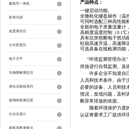
产品特点
：
氮氢空一体机
一键启动功能。
全微机化键盘操作（温
标准光源
可同时选配三种高性能
全新的电子质量流量计
挺度测试仪
高精度温度控制（
0.1
℃
具有抗突然断电干扰功
柱箱高速升温，高速降
分光密度仪
可选具备在线检测功能
电子天平
“
环境监测管理办法
”
排放进行自我监测。县
生物降解测定仪
许多企业不知道自
人员和技术条件。由于
老化试验箱系列
必要的设备、人员和技
情况，发现问题，及时
玻璃类检测仪器
断异常排放的依据。
随着环境保护力度的不
分光光度计
认证将要求工厂提供环
膨胀系数测量仪