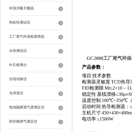
环境消毒灭菌器
热粘性测试仪
工厂尾气环保检测系统
水份测试仪
GC2080
工厂尾气环保
针孔检测台
产品参数
：
项目
技术参数
压缩试验仪
检测器灵敏度
TCD
热导
FID
检测限
Mt
≤
2
×
10
－
11
光泽度仪
稳定性
基线漂移
≤
30
μv
/
温度控制
100
℃
~350
℃（
启动时间
热导检测器：
电池隔膜透气度测定仪
主机尺寸
450
×
430
×
400
电功率
≤
1500W
纺织物透气测定仪