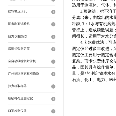
适用于测液体、气体、
3.蒸馏法：把不
胶粘带压滚机
分离出来，由馏出的水
种缺点：1水与有机溶剂
圆盘剥离试验机
管壁上，造成读数误差
间很长，适用于对水分
扭力仪|扭矩仪
4.卡尔费休法：
测定仪经过多年改进，
熔融指数测定仪
测定仪主要用于测定含
复杂。而卡尔费休库仑
全自动吸嘴袋封管机
品，因其具有操作简单
量，是*的测定物质水分
广州标际国家标准物质
石油、化工、电力、医
拉力机取样器
铝箔针孔度测定仪
口罩检测仪器