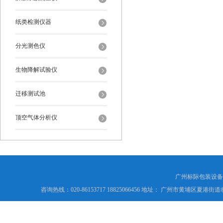
纸类检测仪器
分光测色仪
生物降解试验仪
迁移测试池
顶空气体分析仪
广州标际包装设备
咨询热线：020-86153717 18825066456 地址： 广州市黄埔区夏港街道