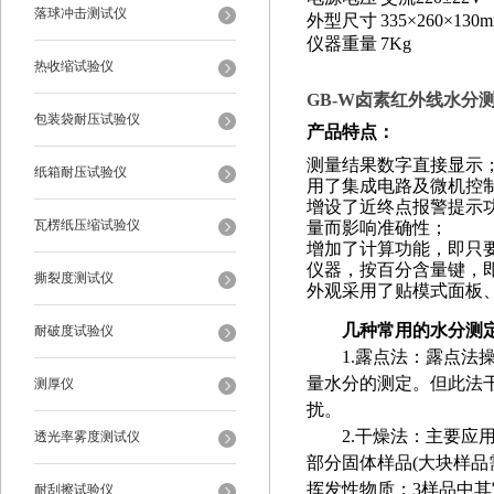
落球冲击测试仪
外型尺寸
335
×
260
×
130
仪器重量
7Kg
热收缩试验仪
GB-W
卤素红外线水分测
包装袋耐压试验仪
产品特点：
测量结果数字直接显示
纸箱耐压试验仪
用了集成电路及微机控
增设了近终点报警提示
瓦楞纸压缩试验仪
量而影响准确性；
增加了计算功能，即只
仪器，按百分含量键，
撕裂度测试仪
外观采用了贴模式面板
几种常用的水分测定
耐破度试验仪
1.露点法：露点
量水分的测定。但此法
测厚仪
扰。
2.干燥法：主要
透光率雾度测试仪
部分固体样品(大块样品
挥发性物质；3样品中
耐刮擦试验仪