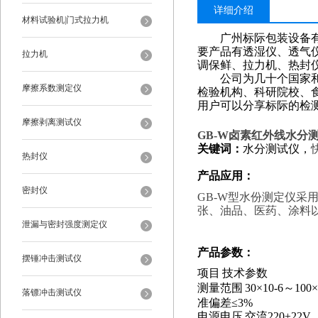
详细介绍
材料试验机|门式拉力机
广州标际包装设备
要产品有透湿仪、透气
拉力机
调保鲜、拉力机、热封
公司为几十个国家和地
摩擦系数测定仪
检验机构、科研院校、
用户可以分享标际的检
摩擦剥离测试仪
GB-W
卤素红外线水分测
关键词：
水分测试仪，
热封仪
产品应用：
密封仪
GB-W型水份测定仪
张、油品、医药、涂料
泄漏与密封强度测定仪
产品参数
：
摆锤冲击测试仪
项目
技术参数
测量范围
30
×
10-6
～
100
×
落镖冲击测试仪
准偏差≤
3%
电源电压
交流
220
±
22V