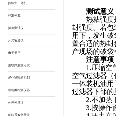
氮氢空一体机
测试意义
标准光源
热粘强度是
封强度。若包
挺度测试仪
用下，发生破
分光密度仪
置合适的热封
产现场的破袋
电子天平
注意事项
生物降解测定仪
1.压缩
空气过滤器（
老化试验箱系列
一体装机油用
过滤器下部的
玻璃类检测仪器
2.不加
分光光度计
3.按操
4.压力在
膨胀系数测量仪