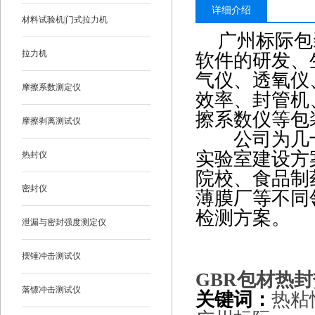
详细介绍
材料试验机|门式拉力机
广州标际包
拉力机
软件的研发、
气仪、透氧仪
摩擦系数测定仪
效率、封管机
擦系数仪
等包
摩擦剥离测试仪
公司为几十
实验室建设方
热封仪
院校、食品制
密封仪
薄膜厂等不同
检测方案。
泄漏与密封强度测定仪
摆锤冲击测试仪
GBR
包材热封
落镖冲击测试仪
关键词：
热粘