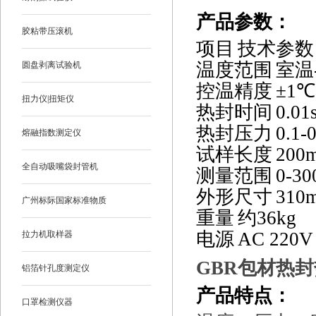
产品参数
：
胶粘带压滚机
项目
技术参数
温度范围
室温
圆盘剥离试验机
控温精度
±
1
℃
扭力仪|扭矩仪
热封时间
0.01
热封压力
0.1-
熔融指数测定仪
试样长度
200
全自动吸嘴袋封管机
测量范围
0-30
外形尺寸
310
广州标际国家标准物质
重量
约
36kg
电源
AC 220V
拉力机取样器
GBR
包材热封
铝箔针孔度测定仪
产品特点
：
口罩检测仪器