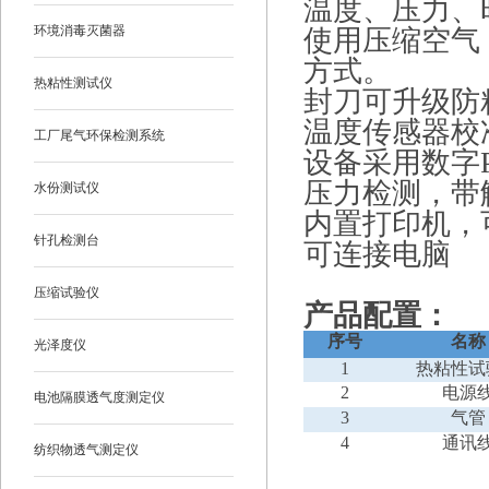
温度、压力、
环境消毒灭菌器
使用压缩空气
方式。
热粘性测试仪
封刀可升级防
温度传感器校
工厂尾气环保检测系统
设备采用数字
压力检测，带
水份测试仪
内置打印机，
针孔检测台
可连接电脑
压缩试验仪
产品配置：
序号
名称
光泽度仪
1
热粘性试
2
电源
电池隔膜透气度测定仪
3
气管
4
通讯
纺织物透气测定仪