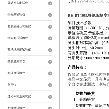
QB/T 2294-1997、
ISO 5
落球冲击测试仪
热收缩试验仪
RH-BT10
纸杯纸碗挺度
项目
技术参数
包装袋耐压试验仪
测量范围
（
1-30
）
N
，
示值准确度
示值误差
±
1
试验速度
(50
±
2.5) mm/m
纸箱耐压试验仪
测头相对移动距离
（
9.5
测头对中性
≤
0.2mm
瓦楞纸压缩试验仪
两测头开距
（
40
～
120
外形尺寸
500
×
270
×
330
撕裂度测试仪
产品特点
：
耐破度试验仪
仪器采用单片微机控制
液晶中文显示，具有测
全自动完成测试，测头
测厚仪
签收与验货
透光率雾度测试仪
1
、开箱验货
签收时在付款后与配送
耐刮擦试验仪