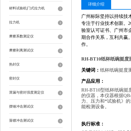
详细介绍
材料试验机|门式拉力机
广州标际坚持以持续技
拉力机
专注于行业技术创新。
验室认可证书、广州市
摩擦系数测定仪
期合作关系，互利共赢
作。
摩擦剥离测试仪
RH-BT10
纸杯纸碗挺度
热封仪
关键词：
纸杯纸碗
挺度
密封仪
产品应用：
RH-BT10型纸杯纸
泄漏与密封强度测定仪
的仪器，本仪器根据QB/T
力、压力和*试验机》
能检测
设备。
摆锤冲击测试仪
落镖冲击测试仪
执行标准：