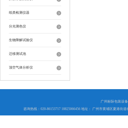
纸类检测仪器
分光测色仪
生物降解试验仪
迁移测试池
顶空气体分析仪
广州标际包装设备
咨询热线：020-86153717 18825066456 地址： 广州市黄埔区夏港街道