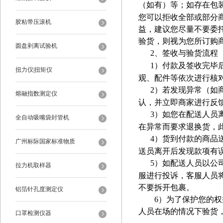
（如有）等；如存在包
您可以拒收全部或部分
胶粘带压滚机
益，建议您尽量不要委
验货，则视为您所订购
圆盘剥离试验机
2
、签收与验货流程
1
）付款及签收完毕
扭力仪|扭矩仪
观、配件等依次进行核
2
）若发现异常（如
熔融指数测定仪
认，并立即商家进行反
3
）如您在配送人员
全自动吸嘴袋封管机
在异常而要求退换货，
4
）货到付款的商品
广州标际国家标准物质
送员离开后发现款项有
5
）如配送人员以公
拉力机取样器
服进行投诉，客服人员
不要拆开包裹。
铝箔针孔度测定仪
6
）为了保护您的权
人员在场的情况下验货
口罩检测仪器