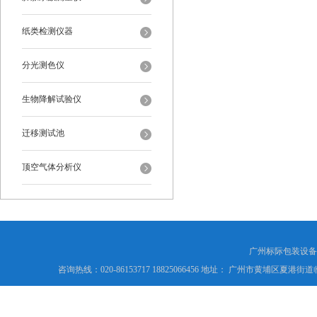
纸类检测仪器
分光测色仪
生物降解试验仪
迁移测试池
顶空气体分析仪
广州标际包装设备
咨询热线：020-86153717 18825066456 地址： 广州市黄埔区夏港街道