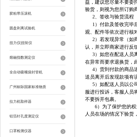
益，建议您尽量不要委
验货，则视为您所订购
胶粘带压滚机
2
、签收与验货流程
1
）付款及签收完毕
圆盘剥离试验机
观、配件等依次进行核
2
）若发现异常（如
扭力仪|扭矩仪
认，并立即商家进行反
3
）如您在配送人员
熔融指数测定仪
在异常而要求退换货，
4
）货到付款的商品
全自动吸嘴袋封管机
送员离开后发现款项有
5
）如配送人员以公
广州标际国家标准物质
服进行投诉，客服人员
不要拆开包裹。
拉力机取样器
6
）为了保护您的权
人员在场的情况下验货
铝箔针孔度测定仪
口罩检测仪器