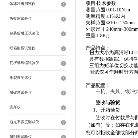
项目
技术参数
落球冲击测试仪
测量范围
0.01-10N.m
测量精度
±
1%
以内
热收缩试验仪
夹样范围
Φ
10
～
150mm
外形尺寸
240mm
×
300m
包装袋耐压试验仪
重量
1.8Kg
产品特点
：
纸箱耐压试验仪
扭力大小为高清晰
LC
具有数据跟踪、保持
瓦楞纸压缩试验仪
三组力矩单位切换功
测试仪可作顺时针方
撕裂度测试仪
产品配置：
主机、夹具、缓冲
耐破度试验仪
签收与验货
测厚仪
1
、开箱验货
签收时在付款后与配送
透光率雾度测试仪
（如有）等；如存在包
您可以拒收全部或部分
耐刮擦试验仪