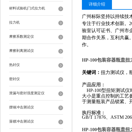
详细介绍
材料试验机|门式拉力机
广州标际坚持以持续技
拉力机
专注于行业技术创新。
验室认可证书、广州市
摩擦系数测定仪
期合作关系，互利共赢
作。
摩擦剥离测试仪
HP-100
包装容器瓶盖扭
热封仪
关键词：
扭力测试仪，
密封仪
产品应用：
HP-100
型扭矩测试仪
泄漏与密封强度测定仪
大小是重点控制的工艺
于测量瓶装产品锁紧、
摆锤冲击测试仪
执行标准：
GB/T 17876
、
ASTM 206
落镖冲击测试仪
HP-100
包装容器瓶盖扭