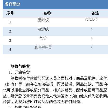
备件部分
序号
名称
备注
密封仪
GB-M2
1
电源线
/
2
气管
/
3
真空桶+盖
/
4
签收与验货
1
、开箱验货
签收时在付款后与配送人员当面核对：商品及配件、应付
（如有）等；如存在包装破损、商品错误、商品短缺、商品
存
您可以拒收全部或部分商品，相关的赠品，配件或捆绑商品应
益，建议您尽量不要委托他人代为签收；如由他人代为签收商
验货，则视为您所订购商品的包装无任何问题。
2
、签收与验货流程