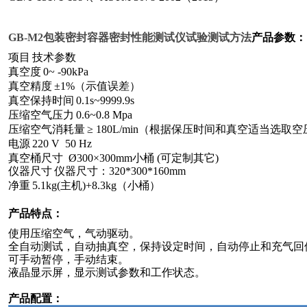
GB-M2
包装密封容器密封性能测试仪试验测试方法
产品参数：
项目
技术参数
真空度
0~ -90kPa
真空精度
±
1%
（示值误差）
真空保持时间
0.1s~9999.9s
压缩空气压力
0.6~0.8 Mpa
压缩空气消耗量
≥
180L/min
（根据保压时间和真空适当选取空
电源
220 V 50 Hz
真空桶尺寸
Ø
300
×
300mm
小桶
(
可定制其它
)
仪器尺寸
仪器尺寸：
320*300*160mm
净重
5.1kg(
主机
)+8.3kg
（小桶）
产品特点
：
使用压缩空气，气动驱动。
全自动测试，自动抽真空，保持设定时间，自动停止和充气回
可手动暂停，手动结束。
液晶显示屏，显示测试参数和工作状态。
产品配置：