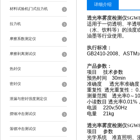
详细介绍
材料试验机|门式拉力机
透光率雾度检测仪SGW8
适用于一切透明、半透
拉力机
（水、饮料等）的浊度
油墨等行业使用。
摩擦系数测定仪
执行标准：
GB2410-2008
、ASTM
摩擦剥离测试仪
1
产品参数：
热封仪
项目 技术参数
预热时间 30min
准确度 透光率准确度：≤1
密封仪
重复性 透光重复性： 0.
测量范围 透光率0～100
泄漏与密封强度测定仪
小读数目 透光率0.01%
电源 220v;50Hz
电量 21kg
摆锤冲击测试仪
透光率雾度检测仪SGW8
落镖冲击测试仪
项目 参数
光学系统 准直照明、