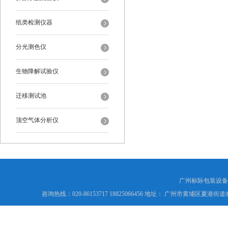
纸类检测仪器
分光测色仪
生物降解试验仪
迁移测试池
顶空气体分析仪
广州标际包装设备
咨询热线：020-86153717 18825066456 地址： 广州市黄埔区夏港街道