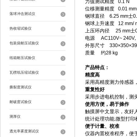
力值测试精度 0.1 N
位移测量精度 0.01 m
落球冲击测试仪
钢球直径 6.25 mm士0.
钢球上升速度 12 mm/ m
热收缩试验仪
上压环内径 25 mm士0
电源 AC110V~ 240V
包装袋耐压试验仪
外形尺寸 330×350×3
质量 约28 kg
纸箱耐压试验仪
产品特点：
瓦楞纸压缩试验仪
精度高
采用高精度测力传感器，
撕裂度测试仪
重复性好
采用步进电机控制，测
耐破度试验仪
使用方便，易于操作
触摸屏中文显示，友好
测厚仪
统计处理功能,微型打
便于计量、校准
透光率雾度测试仪
仪器内置校准程序，便