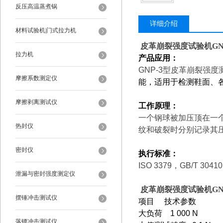
反压高温蒸煮锅
详细介绍
材料试验机|门式拉力机
皮革崩裂强度试验机GNP
拉力机
产品应用：
GNP-3
型皮革崩裂强度
摩擦系数测定仪
能，适用于检测鞋面、
摩擦剥离测试仪
工作原理：
一个钢球被加压顶在一
热封仪
纹和破裂时分别记录其
密封仪
执行标准：
ISO 3379
，GB/T 30410
泄漏与密封强度测定仪
皮革崩裂强度试验机GNP
摆锤冲击测试仪
项目 技术参数
大负荷 1 000 N
落镖冲击测试仪