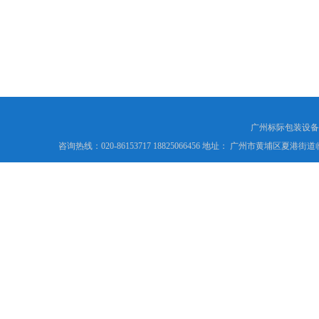
广州标际包装设备
咨询热线：020-86153717 18825066456 地址： 广州市黄埔区夏港街道