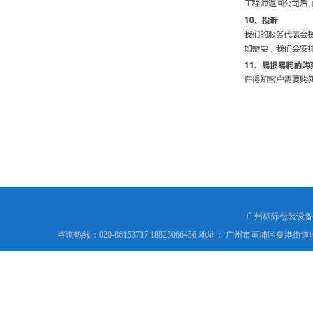
广州标际包装设备
咨询热线：020-86153717 18825066456 地址： 广州市黄埔区夏港街道