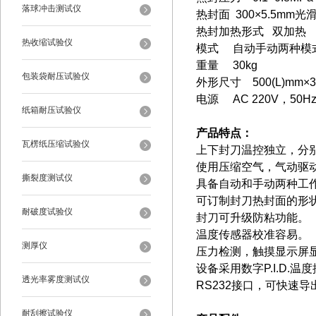
落球冲击测试仪
热封面 300×5.5
热封加热形式 双加热
热收缩试验仪
模式 自动手动两种模
重量 30kg
包装袋耐压试验仪
外形尺寸 500(L)mm×3
电源 AC 220V，50
纸箱耐压试验仪
产品特点：
瓦楞纸压缩试验仪
上下封刀温控独立，分
使用压缩空气，气动驱
撕裂度测试仪
具备自动和手动两种工
可订制封刀热封面的形
耐破度试验仪
封刀可升级防粘功能。
温度传感器校准容易。
测厚仪
压力检测，触摸显示屏
设备采用数字P.I.D
透光率雾度测试仪
RS232
接口，可快速导
耐刮擦试验仪