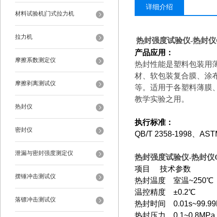
详细介绍
材料试验机|门式拉力机
拉力机
热封强度试验仪-热封仪G
产品应用：
摩擦系数测定仪
热封性能是塑料包装用薄
材、软包装复合膜、涂
摩擦剥离测试仪
等。
适用于各塑料薄膜
教学实验之用。
热封仪
执行标准：
密封仪
QB/T 2358-1998
、ASTM
泄漏与密封强度测定仪
热封强度试验仪-热封仪G
项目 技术参数
摆锤冲击测试仪
热封温度 室温~250
温控精度 ±0.2℃
落镖冲击测试仪
热封时间 0.01s~99.9
热封压力 0.1~0.8MP