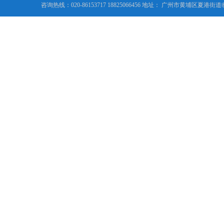
咨询热线：020-86153717 18825066456 地址： 广州市黄埔区夏港街道