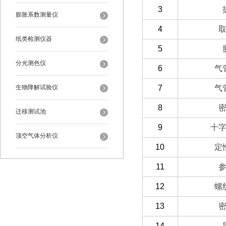
3
膨胀系数测量仪
4
纸类检测仪器
5
分光测色仪
6
气
7
气
生物降解试验仪
8
迁移测试池
9
十
顶空气体分析仪
10
定
11
12
螺
13
14