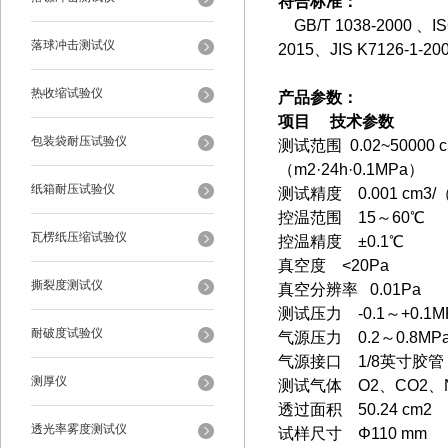
符合标准：
GB/T 1038-2000
、IS
落球冲击测试仪
2015、JIS K7126-1-20
热收缩试验仪
产品参数：
项目 技术参数
包装袋耐压试验仪
测试范围 0.02~50000
（m2·24h·0.1MPa）
纸箱耐压试验仪
测试精度 0.001 cm3/（
控温范围 15～60℃
瓦楞纸压缩试验仪
控温精度 ±0.1℃
真空度 <20Pa
撕裂度测试仪
真空分辨率 0.01Pa
测试压力 -0.1～+0.1
耐破度试验仪
气源压力 0.2～0.8M
气源接口 1/8英寸胶
测厚仪
测试气体 O2、CO2、
透过面积 50.24 cm2
透光率雾度测试仪
试样尺寸
Φ110 mm