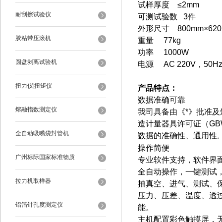
试样厚度 ≤2mm
耐刮擦试验仪
可测试验数 3件
外形尺寸 800mm×620
胶粘带压滚机
重量 77kg
功率 1000W
圆盘剥离试验机
电源 AC 220V，50
扭力仪|扭矩仪
产品特点：
数据准确可靠
熔融指数测定仪
我司具备由《*》批准
造计量器具许可证（GBW
全自动吸嘴袋封管机
数据的准确性、通用性
操作简便
广州标际国家标准物质
专业软件支持，软件界
全自动操作，一键测试
拉力机取样器
抽真空、进气、测试、
压力、压差、温度、透
铝箔针孔度测定仪
能。
主机配置彩色触摸屏，