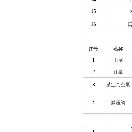
15
16
（二）选配部分
序号
名称
1
电脑
2
计量
3
莱宝真空泵
4
减压阀
（三）客户自备