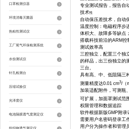
口罩检测仪器
专业测试报告，报告自动生
技术
性
环境消毒灭菌器
自动保压差技术，自动
温度控制：电磁程序步
热粘性测试仪
体积大、故障多等缺点；
搭载科技前沿的ARM
工厂尾气环保检测系统
测试效率高
三腔独立，配置三个独
水份测试仪
的样品，出三份独立的
三台。
针孔检测台
具有高、中、低阻隔三
3
测量精度达0.01 cm
/（
压缩试验仪
加装适配附件，可测瓶
可扩展，加面罩测试范围上
光泽度仪
权限管理和数据追踪
软件根据新版GMP附
电池隔膜透气度测定仪
需要用户名密码登录工
用户分为操作者和管理
纺织物透气测定仪