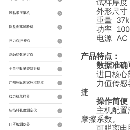
试样厚度 ≤
外形尺寸 47
胶粘带压滚机
重量 37k
圆盘剥离试验机
功率 100
电源 AC 22
扭力仪|扭矩仪
产品特点：
熔融指数测定仪
数据准确
全自动吸嘴袋封管机
进口核心部
力值传感器
广州标际国家标准物质
捷
拉力机取样器
操作简便
主机配置液
铝箔针孔度测定仪
摩擦系数。
口罩检测仪器
可脱离电脑