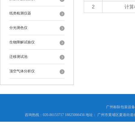
2
计算
纸类检测仪器
分光测色仪
生物降解试验仪
迁移测试池
顶空气体分析仪
广州标际包装设备
咨询热线：020-86153717 18825066456 地址： 广州市黄埔区夏港街道