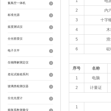
1
电
氮氢空一体机
2
内
标准光源
3
十字
挺度测试仪
4
木
分光密度仪
5
滑
6
砝
电子天平
（二）选配部分
生物降解测定仪
序号
名称
老化试验箱系列
1
电脑
玻璃类检测仪器
2
计量证
（三）客户自备
分光光度计
1
膨胀系数测量仪