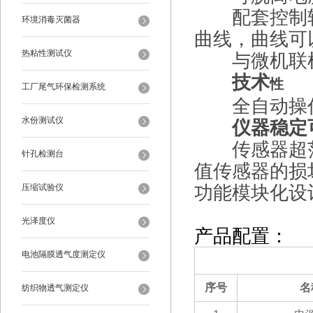
配套控制软
环境消毒灭菌器
曲线，曲线可
热粘性测试仪
与微机联机
技术
性
工厂尾气环保检测系统
全自动操作
水份测试仪
仪器稳定可
传感器超范
针孔检测台
值传感器的损
功能模块化设
压缩试验仪
光泽度仪
产品配置：
电池隔膜透气度测定仪
（一）备件部分
序号
名
纺织物透气测定仪