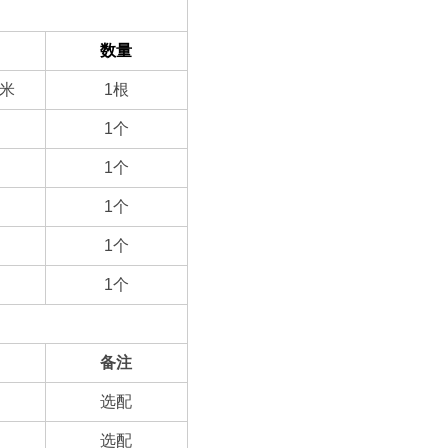
数量
米
1
根
1
个
1
个
1
个
1
个
1
个
备注
选配
选配