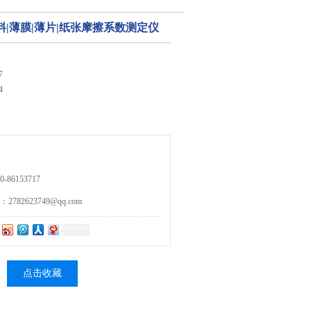
塑料|薄膜|薄片|纸张摩擦系数测定仪
7
4
86153717
82623749@qq.com
点击收藏