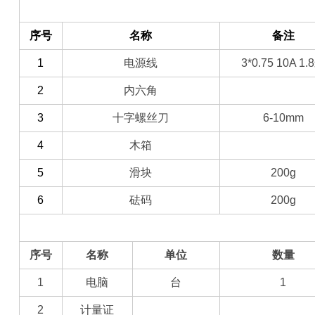
（一）备件部分
序号
名称
备注
1
电源线
3*0.75 10A 1.8
2
内六角
3
十字螺丝刀
6-10mm
4
木箱
5
滑块
200g
6
砝码
200g
（二）选配部分
序号
名称
单位
数量
1
电脑
台
1
2
计量证