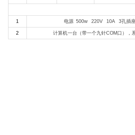
（三）客户自备
1
电源 500w 220V 10A 3孔
2
计算机一台（带一个九针COM口），系统/