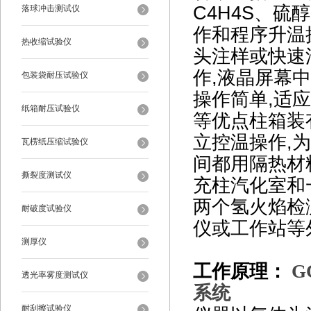
C4H4S、
落球冲击测试仪
作和程序升温
热收缩试验仪
头注样或快速
作,液晶屏幕
包装袋耐压试验仪
操作简单,适
纸箱耐压试验仪
等优点柱箱装
立控温操作,
瓦楞纸压缩试验仪
间都用隔热材
撕裂度测试仪
充柱汽化室和
两个氢火焰检
耐破度试验仪
仪或工作站等
测厚仪
工作原理：
GC
透光率雾度测试仪
系统
耐刮擦试验仪