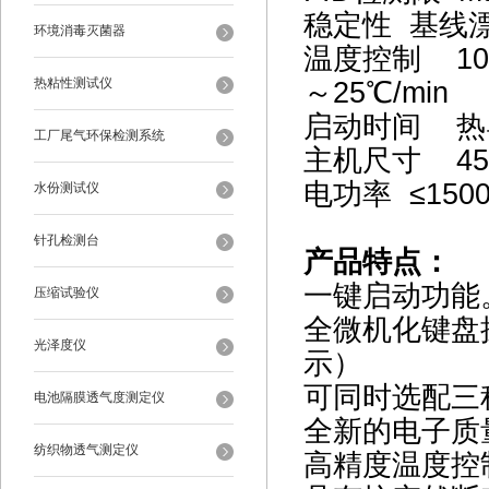
稳定性 基线漂
环境消毒灭菌器
温度控制 100
热粘性测试仪
～25℃/min
启动时间 热
工厂尾气环保检测系统
主机尺寸 450
电功率 ≤15
水份测试仪
针孔检测台
产品特点：
一键启动功能
压缩试验仪
全微机化键盘
光泽度仪
示）
可同时选配三种
电池隔膜透气度测定仪
全新的电子质
纺织物透气测定仪
高精度温度控