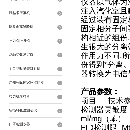
仪器以气体为
注入汽化室且
胶粘带压滚机
经过装有固定
固定相分子间
圆盘剥离试验机
构相近的组份
扭力仪|扭矩仪
生很大的分离
作用力不同,
熔融指数测定仪
份得到*分离
全自动吸嘴袋封管机
器转换为电信
广州标际国家标准物质
产品参数：
拉力机取样器
项目 技术
检测器灵敏度 
铝箔针孔度测定仪
ml/mg（苯）
口罩检测仪器
FID
检测限 M