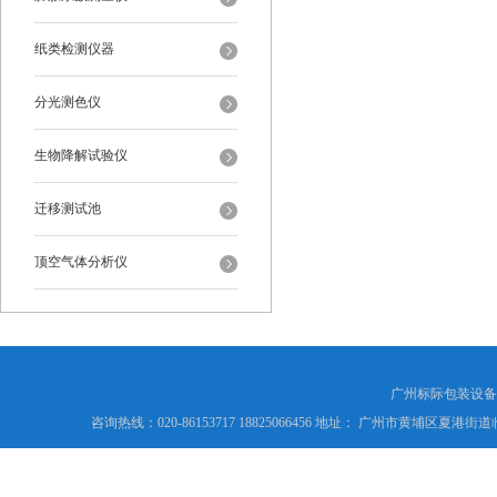
纸类检测仪器
分光测色仪
生物降解试验仪
迁移测试池
顶空气体分析仪
广州标际包装设备
咨询热线：020-86153717 18825066456 地址： 广州市黄埔区夏港街道