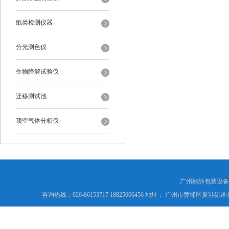
纸类检测仪器
分光测色仪
生物降解试验仪
迁移测试池
顶空气体分析仪
广州标际包装设备
咨询热线：020-86153717 18825066456 地址： 广州市黄埔区夏港街道