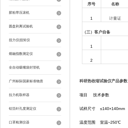
序号
名称
胶粘带压滚机
1
计量证
圆盘剥离试验机
（三）客户自备
扭力仪|扭矩仪
1
熔融指数测定仪
2
全自动吸嘴袋封管机
科研热收缩试验仪产品参数
广州标际国家标准物质
项目 技术参数
拉力机取样器
试样尺寸 ≤140×140mm
铝箔针孔度测定仪
温度范围 室温~250℃
口罩检测仪器