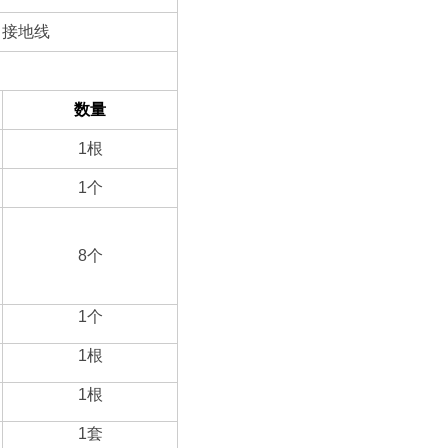
座 接地线
数量
1
根
1
个
8
个
1
个
1
根
1
根
1
套