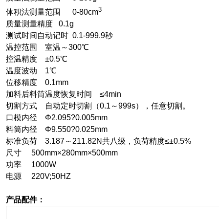
3
体积法测量范围 0-80cm
质量测量精度 0.1g
测试时间自动记时 0.1-999.9秒
温控范围 室温～300℃
控温精度 ±0.5℃
温度波动 1℃
位移精度 0.1mm
加料后料筒温度恢复时间 ≤4min
切割方式 自动定时切割（0.1～999s），任意切割。
口模内径
Φ2.095?0.005mm
料筒内径
Φ9.550?0.025mm
标准负荷 3.187～211.82N共八级，负荷精度≤±0.5%
尺寸 500mm×280mm×500mm
功率 1000W
电源 220V;50HZ
产品配件：
（一）备件部分