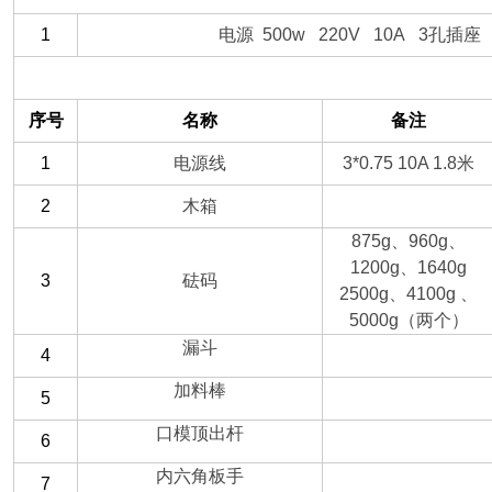
1
电源 500w 220V 10A 3孔插
（一）备件部分
序号
名称
备注
1
电源线
3*0.75 10A 1.8
米
2
木箱
875g
、960g、
1200g、1640g
3
砝码
2500g、4100g 、
5000g（两个）
漏斗
4
加料棒
5
口模顶出杆
6
内六角板手
7