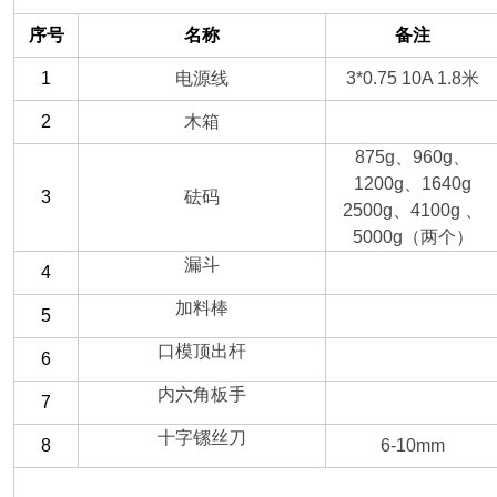
序号
名称
备注
1
电源线
3*0.75 10A 1.8
米
2
木箱
875g
、
960g
、
1200g
、
1640g
3
砝码
2500g
、
4100g
、
5000g
（两个）
漏斗
4
加料棒
5
口模顶出杆
6
内六角板手
7
十字镙丝刀
8
6-10mm
（二）客户自备