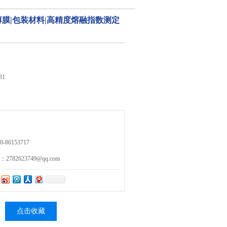
料|薄膜|包装材料|高精度熔融指数测定
31
86153717
82623749@qq.com
点击收藏