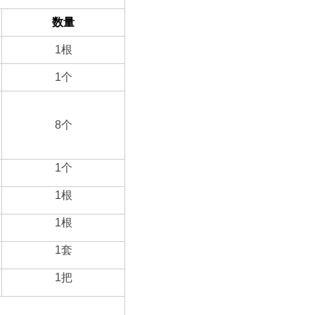
数量
1
根
1
个
8
个
1
个
1
根
1
根
1
套
1
把