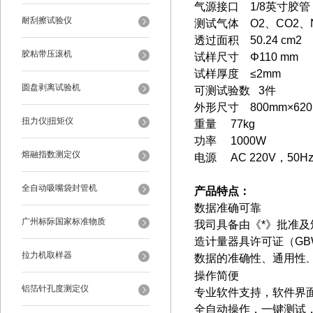
气源接口 1/8英寸胶
耐刮擦试验仪
测试气体 O2、CO2、
透过面积 50.24 cm2
胶粘带压滚机
试样尺寸
Φ110 mm
试样厚度 ≤2mm
圆盘剥离试验机
可测试验数 3件
外形尺寸 800mm×620
扭力仪|扭矩仪
重量 77kg
功率 1000W
熔融指数测定仪
电源 AC 220V，50
全自动吸嘴袋封管机
产品特点：
数据准确可靠
广州标际国家标准物质
我司具备由《*》批准
造计量器具许可证（GBW
拉力机取样器
数据的准确性、通用性
操作简便
铝箔针孔度测定仪
专业软件支持，软件界
全自动操作，一键测试