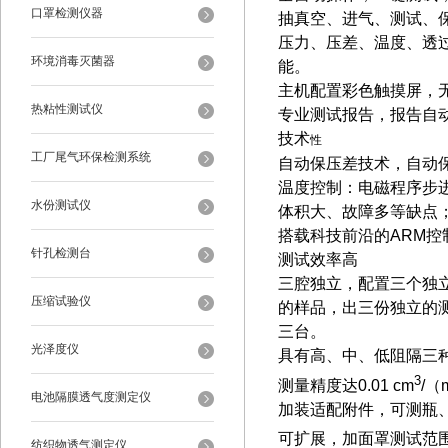
口罩检测仪器
抽真空、进气、测试、
压力、压差、温度、透
环境消毒灭菌器
能。
主机配置彩色触摸屏，
热粘性测试仪
专业测试报告，报告自动生
技术
性
工厂尾气环保检测系统
自动保压差技术，自动
温度控制：电磁程序步
水份测试仪
体积大、故障多等缺点；
搭载科技前沿的ARM
针孔检测台
测试效率高
三腔独立，配置三个独
压缩试验仪
的样品，出三份独立的
三台。
光泽度仪
具有高、中、低阻隔三
3
测量精度达0.01 cm
/（
电池隔膜透气度测定仪
加装适配附件，可测瓶
可扩展，加面罩测试范围上
纺织物透气测定仪