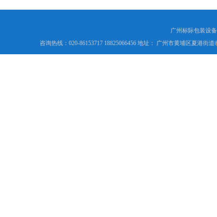
广州标际包装设备
咨询热线：020-86153717 18825066456 地址： 广州市黄埔区夏港街道