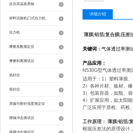
反压高温蒸煮锅
详细介绍
材料试验机|门式拉力机
拉力机
薄膜|铝箔|复合膜|压
摩擦系数测定仪
关键词：
气体透过率测
摩擦剥离测试仪
产品应用：
N530G
型气体透过率测
热封仪
适用于：1）塑料薄膜
2
）各种片材、板材、橡
密封仪
3
）包装容器，如瓶、袋
4
）扩展应用，如太阳能
泄漏与密封强度测定仪
广泛应用于质检、药检
摆锤冲击测试仪
工作原理：
薄膜|铝箔|
根据压差法的原理设计
落镖冲击测试仪