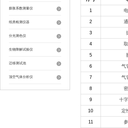
膨胀系数测量仪
1
2
纸类检测仪器
3
分光测色仪
4
生物降解试验仪
5
迁移测试池
6
气
7
气
顶空气体分析仪
8
9
十
10
定
11