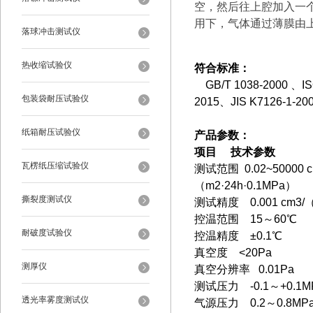
空，然后往上腔加入一
用下，气体通过薄膜由
落球冲击测试仪
热收缩试验仪
符合标准：
GB/T 1038-2000
、IS
包装袋耐压试验仪
2015、JIS K7126-1-20
纸箱耐压试验仪
产品参数：
项目 技术参数
瓦楞纸压缩试验仪
测试范围 0.02~50000
（m2·24h·0.1MPa）
撕裂度测试仪
测试精度 0.001 cm3/（
控温范围 15～60℃
耐破度试验仪
控温精度 ±0.1℃
真空度 <20Pa
测厚仪
真空分辨率 0.01Pa
测试压力 -0.1～+0.1
透光率雾度测试仪
气源压力 0.2～0.8M