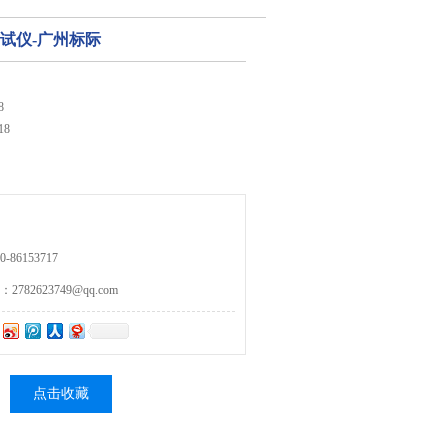
矩测试仪-广州标际
8
18
86153717
82623749@qq.com
点击收藏