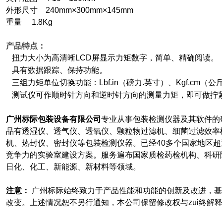
外形尺寸 240mm×300mm×145mm
重量 1.8Kg
产品特点：
扭力大小为高清晰LCD屏显示力矩数字，简单、精确阅读。
具有数据跟踪、保持功能。
三组力矩单位切换功能：Lbf.in（磅力.英寸）、Kgf.cm（公
测试仪可作顺时针方向和逆时针方向的测量力矩，即可做拧
广州标际包装设备有限公司
专业从事包装检测仪器及其软件的
品有透湿仪、透气仪、透氧仪、颗粒物过滤机、细菌过滤效率
机、热封仪、密封仪等包装检测仪器。已经40多个国家地区超过
竞争力的实验室建设方案。服务遍布国家质检药检机构、科研
日化、化工、新能源、新材料等领域。
注意：
广州标际始终致力于产品性能和功能的创新及改进，基
改变。上述情况恕不另行通知，本公司保留修改权与zui终解