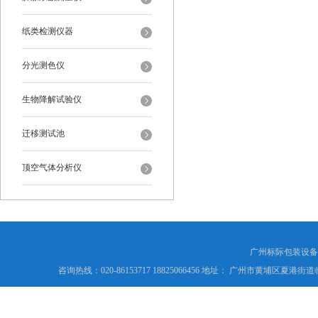
纸类检测仪器
分光测色仪
生物降解试验仪
迁移测试池
顶空气体分析仪
广州标际包装设备
咨询热线：020-86153717 18825066456 地址： 广州市黄埔区夏港街道