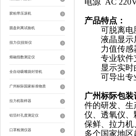
电源 AC 220
胶粘带压滚机
产品特点：
可脱离电脑
圆盘剥离试验机
液晶显示屏
扭力仪|扭矩仪
力值传感器
专业软件支
熔融指数测定仪
显示实时曲
全自动吸嘴袋封管机
可导出专业
广州标际国家标准物质
广州标际包装
拉力机取样器
件的研发、生
仪、透氧仪、
铝箔针孔度测定仪
保鲜、拉力机
口罩检测仪器
多个国家地区