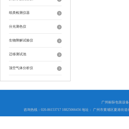
纸类检测仪器
分光测色仪
生物降解试验仪
迁移测试池
顶空气体分析仪
广州标际包装设备
咨询热线：020-86153717 18825066456 地址： 广州市黄埔区夏港街道