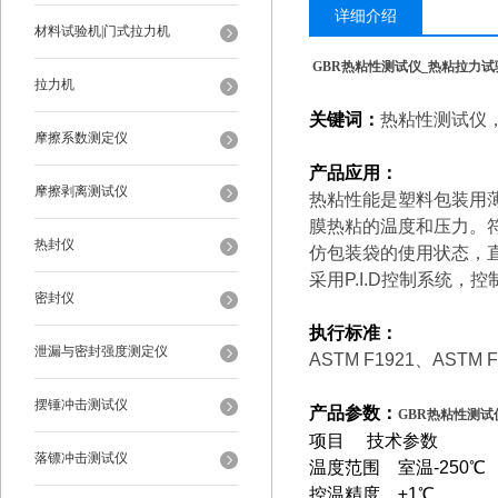
详细介绍
材料试验机|门式拉力机
GBR
热粘性测试仪_热粘拉力试
拉力机
关键词：
热粘性测试仪
摩擦系数测定仪
产品应用：
摩擦剥离测试仪
热粘性能是塑料包装用
膜热粘的温度和压力。符合AS
热封仪
仿包装袋的使用状态，直
采用P.I.D控制系统，
密封仪
执行标准：
泄漏与密封强度测定仪
ASTM F1921
、ASTM F
摆锤冲击测试仪
产品参数：
GBR
热粘性测试
项目 技术参数
落镖冲击测试仪
温度范围 室温-250℃
控温精度 ±1℃