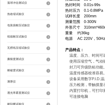
落球冲击测试仪
热封时间 0.01s-99s
热封压力 0.1-0.8MP
热收缩试验仪
试样长度 200mm
测量范围 0-300N
包装袋耐压试验仪
外形尺寸 310mm*460
重量 约36kg
纸箱耐压试验仪
电源 AC 220V，50
瓦楞纸压缩试验仪
产品特点：
温度、压力、时间可
撕裂度测试仪
使用压缩空气，气动
封刀可升级防粘功能
耐破度试验仪
温度传感器校准容易
设备采用数字P.I.D
测厚仪
压力检测，带触摸显
内置打印机，可打印
透光率雾度测试仪
可连接电脑
耐刮擦试验仪