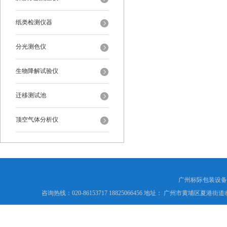
纸类检测仪器
分光测色仪
生物降解试验仪
迁移测试池
顶空气体分析仪
广州标际包装设备
咨询热线：020-86153717 18825066456 地址： 广州市黄埔区夏港街道