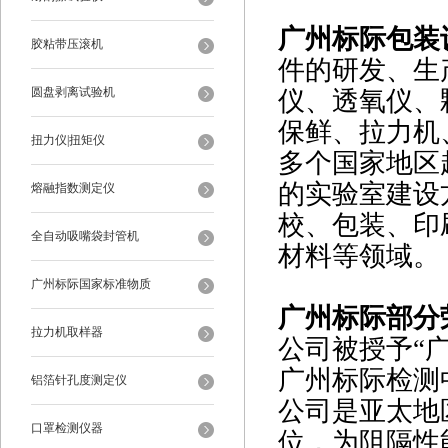
广州标际包装
胶粘带压滚机
件的研发、生
圆盘剥离试验机
仪、透氧仪、
保鲜、拉力机
扭力仪|扭矩仪
多个国家地区
的实验室建设
熔融指数测定仪
校、包装、印
全自动吸嘴袋封管机
材料等领域。
广州标际国家标准物质
广州标际部分
拉力机取样器
公司被授予“广
广州标际检测
铝箔针孔度测定仪
公司是亚太地
口罩检测仪器
位，为阻隔性