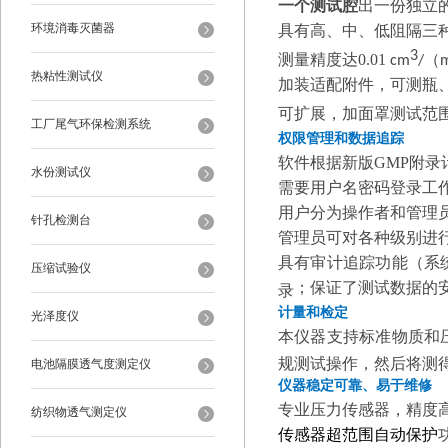
一
个测试腔
出一份独立
环境消毒灭菌器
具有高、中、低阻隔三
3
测量精度达
0.01
（
cm
/
热粘性测试仪
加装适配附件，可测瓶
可扩展，加面罩测试范
工厂尾气环保检测系统
权限管理和数据追踪
软件根据
新版GMP附
水份测试仪
需要用户名密码登录工
用户分为操作者和管理
针孔检测台
管理员可对各种级别进
具有审计追踪功能（系
压缩试验仪
；
保证了测试数据的
录
计量和检定
光泽度仪
本仪器
支持
标准
物质
和
规测试操作，然后将测
电池隔膜透气度测定仪
仪器稳定可靠、易于维修
专业压力传感器，精度
纺织物透气测定仪
传感器超范围自动保护