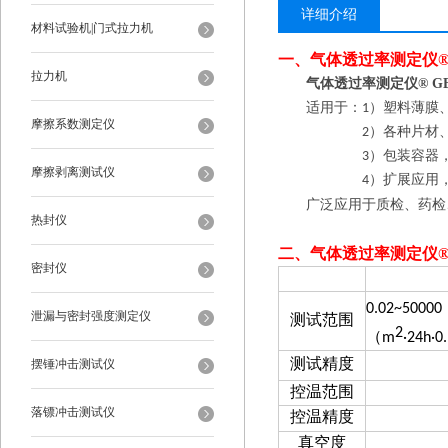
详细介绍
材料试验机|门式拉力机
一、
气体透过率测定仪® G
拉力机
气体透过率测定仪® GBP
适用于：1）塑料薄膜
摩擦系数测定仪
2）各种片材
3）包装容器
摩擦剥离测试仪
4）扩展应用
广泛
应用于质检、药检
热封仪
二、
气体透过率测定仪® G
密封仪
项目
0.02~50000
泄漏与密封强度测定仪
测试范围
2
（
m
·24h·0
摆锤冲击测试仪
测试精度
控温范围
落镖冲击测试仪
控温精度
真空度