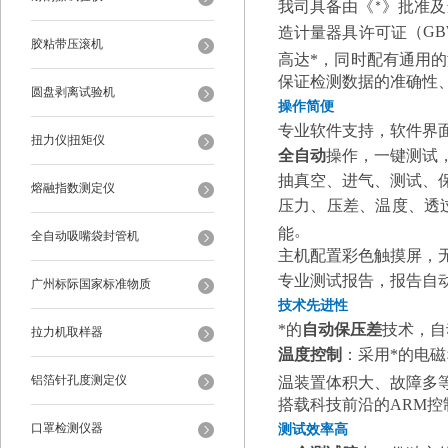
我司具备由《*》批准
（GBW
造计量器具许可证
胶粘带压滚机
高达*，同时配有通用
保证检测数据的准确性
圆盘剥离试验机
操作
简便
专业软件支持，软件界
扭力仪|扭矩仪
全自动
操作，一键测试
抽真空、进气、测试、
熔融指数测定仪
压力、压差、温度、透
。
能
全自动吸嘴袋封管机
主机配置彩色触摸屏
，
专业测试报告，报告自动生
广州标际国家标准物质
技术先进性
*的
自动保压差
技术，自
拉力机取样器
温度控制
：采用*的电
铝箔针孔度测定仪
温装置体积大、故障多
搭载科技前沿的ARM控
口罩检测仪器
测试效率高