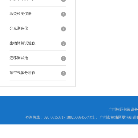
纸类检测仪器
分光测色仪
生物降解试验仪
迁移测试池
顶空气体分析仪
广州标际包装设备
咨询热线：020-86153717 18825066456 地址： 广州市黄埔区夏港街道