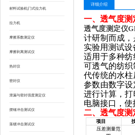
详细介绍
材料试验机|门式拉力机
一、
透气度测定
拉力机
透气度测定仪GPB
计研制而成，
摩擦系数测定仪
实验用测试设
摩擦剥离测试仪
适用于多种纺
可透气的纺织
热封仪
代传统的水柱
密封仪
参数由数字设
进行计算，打
泄漏与密封强度测定仪
电脑接口，使
摆锤冲击测试仪
二、
透气度测定
项目
落镖冲击测试仪
压差测量范