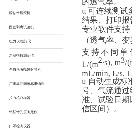
的透气率。
u
可连续测试
胶粘带压滚机
结果、打印报
专业软件支持
圆盘剥离试验机
（透气率、变
扭力仪|扭矩仪
支持不同单
熔融指数测定仪
2
3
∙s), m
/
L/(m
全自动吸嘴袋封管机
mL/min, L/s,
u
自动生成标
广州标际国家标准物质
号、气流通过
准、试验日期
拉力机取样器
信区间）。
铝箔针孔度测定仪
口罩检测仪器