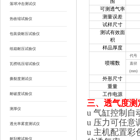
围
落球冲击测试仪
可测透气率
测量误差
热收缩试验仪
试样尺寸
测试有效面
包装袋耐压试验仪
积
样品厚度
纸箱耐压试验仪
代号
喷嘴
数
直径
瓦楞纸压缩试验仪
(mm)
外形尺寸
撕裂度测试仪
重量
耐破度试验仪
工作电源
三、
透气度测定
测厚仪
u
气缸控制自
u
压力可任意
透光率雾度测试仪
u
主机配置彩
耐刮擦试验仪