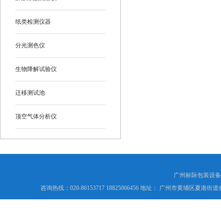
纸类检测仪器
分光测色仪
生物降解试验仪
迁移测试池
顶空气体分析仪
广州标际包装设备
咨询热线：020-86153717 18825066456 地址： 广州市黄埔区夏港街道