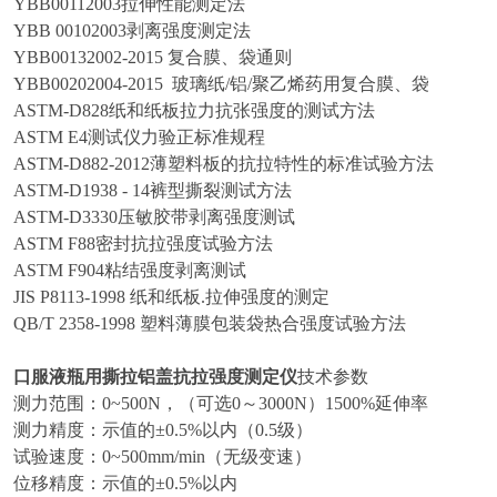
YBB00112003拉伸性能测定法
YBB 00102003剥离强度测定法
YBB00132002-2015 复合膜、袋通则
YBB00202004-2015 玻璃纸/铝/聚乙烯药用复合膜、袋
ASTM-D828纸和纸板拉力抗张强度的测试方法
ASTM E4测试仪力验正标准规程
ASTM-D882-2012薄塑料板的抗拉特性的标准试验方法
ASTM-D1938 - 14裤型撕裂测试方法
ASTM-D3330压敏胶带剥离强度测试
ASTM F88密封抗拉强度试验方法
ASTM F904粘结强度剥离测试
JIS P8113-1998 纸和纸板.拉伸强度的测定
QB/T 2358-1998 塑料薄膜包装袋热合强度试验方法
口服液瓶用撕拉铝盖抗拉强度
测定仪
技术参数
测力范围：0~500N，（可选0～3000N）1500%延伸率
测力精度：示值的±0.5%以内（0.5级）
试验速度：0~500mm/min（无级变速）
位移精度：示值的±0.5%以内