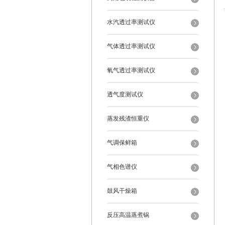
水汽透过率测试仪
气体透过率测试仪
氧气透过率测试仪
透气度测试仪
蒸发残渣恒重仪
气调保鲜箱
气相色谱仪
鼓风干燥箱
反压高温蒸煮锅