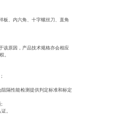
样板、内六角、十字螺丝刀、直角
于该原因，产品技术规格亦会相应
释权。
”；
为阻隔性能检测提供判定标准和标定
;
等认证。