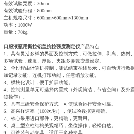
有效试验宽度：30mm
有效试验行程：800mm
主机规格尺寸：600mm×600mm×1300mm
功率：1000W
重量：70kg
口服液瓶用撕拉铝盖抗拉强度
测定仪
产品特点
1、具有灵活多样的界面及控制方式，可做拉伸、剥离、热封
多项试验，速度、厚度、夹距多参数变量设定。
2、全过程由计算机控制，测试结束在线显示，可自动进行数
加记录功能，连机打印功能，任意缩放功能。
3、模块化设计，便于扩展功能。
4、控制测量单元可选择内置式（外观简洁，节省空间）及外
独操作）。
5、具有三级安全保护方式，可使试验运行安全可靠。
6、高采样速率（100次/秒），使试验数据更精确。
7、核心采用进口部件，更精确，更耐用。
8、桌上型立柱结构美观精巧，坐位操作，轻松自然。
9、可选装气动夹具，适用于多种夹具。