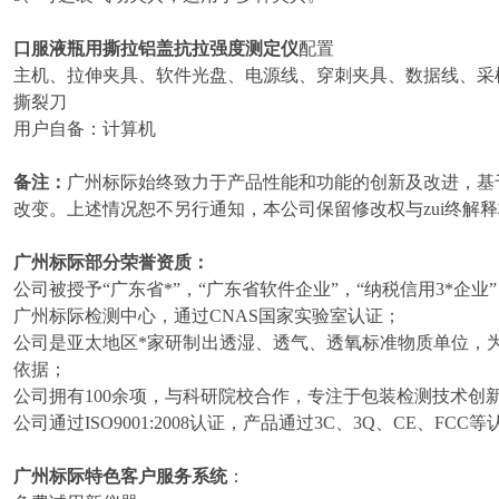
口服液瓶用撕拉铝盖抗拉强度
测定仪
配置
主机、拉伸夹具、软件光盘、电源线、穿刺夹具、数据线、采
撕裂刀
用户自备：计算机
备注：
广州标际始终致力于产品性能和功能的创新及改进，基
改变。上述情况恕不另行通知，本公司保留修改权与zui终解
广州标际部分荣誉资质：
公司被授予“广东省*”，“广东省软件企业”，“纳税信用3*企业
广州标际检测中心，通过CNAS国家实验室认证；
公司是亚太地区*家研制出透湿、透气、透氧标准物质单位，
依据；
公司拥有100余项，与科研院校合作，专注于包装检测技术创新
公司通过ISO9001:2008认证，产品通过3C、3Q、CE、FCC
广州标际特色客户服务系统
：