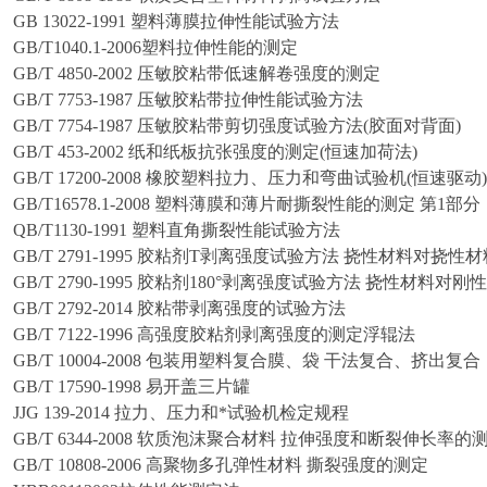
GB 13022-1991 塑料薄膜拉伸性能试验方法
GB/T1040.1-2006塑料拉伸性能的测定
GB/T 4850-2002 压敏胶粘带低速解卷强度的测定
GB/T 7753-1987 压敏胶粘带拉伸性能试验方法
GB/T 7754-1987 压敏胶粘带剪切强度试验方法(胶面对背面)
GB/T 453-2002 纸和纸板抗张强度的测定(恒速加荷法)
GB/T 17200-2008 橡胶塑料拉力、压力和弯曲试验机(恒速驱动
GB/T16578.1-2008 塑料薄膜和薄片耐撕裂性能的测定 第1
QB/T1130-1991 塑料直角撕裂性能试验方法
GB/T 2791-1995 胶粘剂T剥离强度试验方法 挠性材料对挠性材
GB/T 2790-1995 胶粘剂180°剥离强度试验方法 挠性材料对刚
GB/T 2792-2014 胶粘带剥离强度的试验方法
GB/T 7122-1996 高强度胶粘剂剥离强度的测定浮辊法
GB/T 10004-2008 包装用塑料复合膜、袋 干法复合、挤出复合
GB/T 17590-1998 易开盖三片罐
JJG 139-2014 拉力、压力和*试验机检定规程
GB/T 6344-2008 软质泡沫聚合材料 拉伸强度和断裂伸长率的
GB/T 10808-2006 高聚物多孔弹性材料 撕裂强度的测定