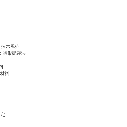
) 技术规范
部分：裤形撕裂法
料
性材料
测定