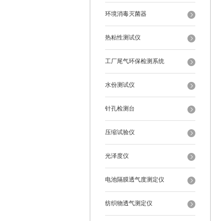
环境消毒灭菌器
热粘性测试仪
工厂尾气环保检测系统
水份测试仪
针孔检测台
压缩试验仪
光泽度仪
电池隔膜透气度测定仪
纺织物透气测定仪