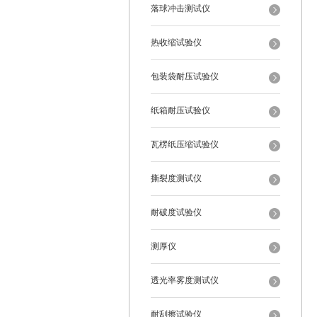
落球冲击测试仪
热收缩试验仪
包装袋耐压试验仪
纸箱耐压试验仪
瓦楞纸压缩试验仪
撕裂度测试仪
耐破度试验仪
测厚仪
透光率雾度测试仪
耐刮擦试验仪