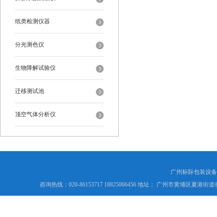
纸类检测仪器
分光测色仪
生物降解试验仪
迁移测试池
顶空气体分析仪
广州标际包装设备
咨询热线：020-86153717 18825066456 地址： 广州市黄埔区夏港街道