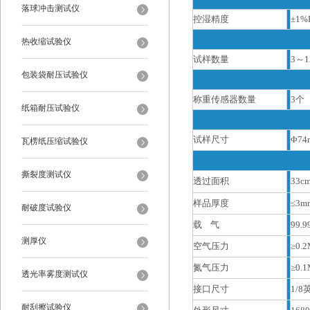
落球冲击测试仪
控湿精度
±1%
热收缩试验仪
试样数量
3～1
包装袋耐压试验仪
称重传感器数量
3个
纸箱耐压试验仪
试样尺寸
Φ74
瓦楞纸压缩试验仪
撕裂度测试仪
透过面积
33c
样品厚度
≤3m
耐破度试验仪
载 气
99.9
测厚仪
空气压力
≥0.2
氮气压力
≥0.1
透光率雾度测试仪
接口尺寸
1/
耐刮擦试验仪