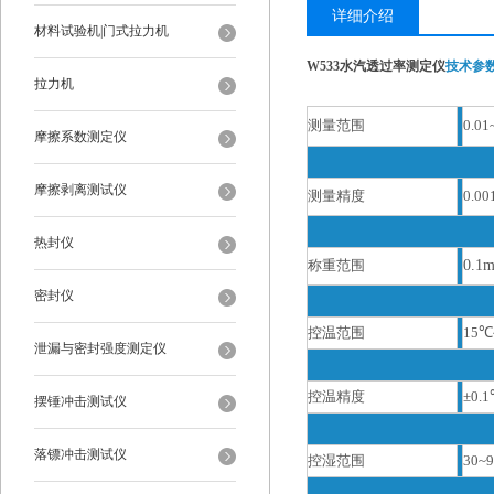
详细介绍
材料试验机|门式拉力机
W533水汽透过率测定仪
技术参
拉力机
测量范围
0.01
摩擦系数测定仪
摩擦剥离测试仪
测量精度
0.00
热封仪
称重范围
0.1
密封仪
控温范围
15
℃
泄漏与密封强度测定仪
控温精度
±0.
摆锤冲击测试仪
落镖冲击测试仪
控湿范围
30~