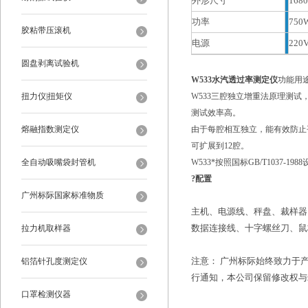
外形尺寸
168
功率
750
胶粘带压滚机
电源
220
圆盘剥离试验机
W533水汽透过率测定仪
功能用
扭力仪|扭矩仪
W533三腔独立增重法原理测
测试效率高。
熔融指数测定仪
由于每腔相互独立，能有效防止
可扩展到12腔。
全自动吸嘴袋封管机
W533*按照国标GB/T1037-198
?配置
广州标际国家标准物质
主机、电源线、秤盘、裁样器、
数据连接线、十字螺丝刀、鼠
拉力机取样器
注意： 广州标际始终致力于
铝箔针孔度测定仪
行通知，本公司保留修改权与z
口罩检测仪器