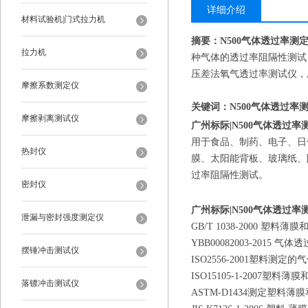
详细介绍
材料试验机|门式拉力机
摘要：N500气体透过率测
拉力机
种气体的透过率阻隔性测试
压差法氧气透过率测试仪，
摩擦系数测定仪
关键词：N500气体透过
摩擦剥离测试仪
广州标际|N500气体透过
用于食品、
制药
、电子、日
热封仪
膜、太阳能背板、玻璃纸、
过率阻隔性测试。
密封仪
广州标际|N500气体透过
泄漏与密封强度测定仪
GB/T 1038-2000 塑
YBB00082003-2015 气
摆锤冲击测试仪
ISO2556-2001塑料
ISO15105-1-2007塑
落镖冲击测试仪
ASTM-D1434测定塑料