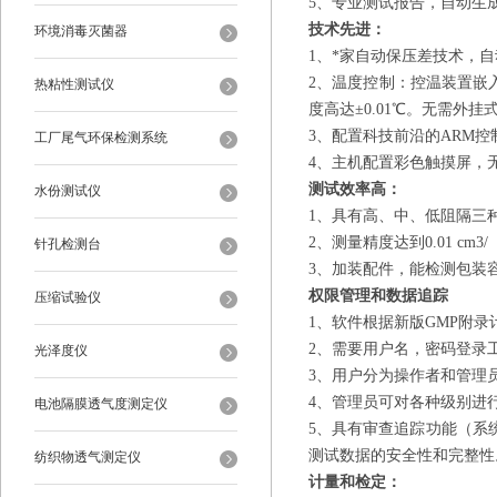
5、
专业测试报告，自动生成
技术先进：
环境消毒灭菌器
1、*家自动保压差技术，
2、温度控制：
控温装置嵌
热粘性测试仪
度高达±0.01℃
。
无需外挂
3、配置科技前沿的ARM
工厂尾气环保检测系统
4、主机配置彩色触摸屏，
测试效率高：
水份测试仪
1、具有高、中、低阻隔三
2、
测量精度
达到
0.01 cm3
针孔检测台
3、加装配件，能检测包装
权限管理和数据追踪
压缩试验仪
1、软件根据新版GMP附
2、需要用户名，密码登录
光泽度仪
3、用户分为操作者和管理
4、管理员可对各种级别进
电池隔膜透气度测定仪
5、具有审查追踪功能（系
测试数据的安全性和完整性
纺织物透气测定仪
计量和检定：