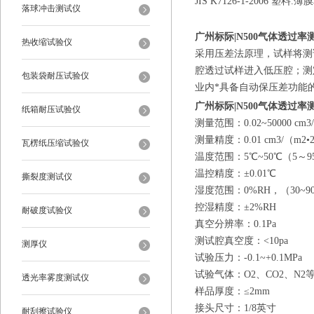
JIS K7126-1-2006 
落球冲击测试仪
广州标际|N500气体透过
热收缩试验仪
采用压差法原理，试样将测
腔透过试样进入低压腔；测
包装袋耐压试验仪
业内*具备自动保压差
功能
广州标际|N500气体透过
纸箱耐压试验仪
测量范围
：
0.02~50000 
测量精度
：
0.01 cm3/（m2•
瓦楞纸压缩试验仪
温度范围
：
5℃~50℃（5～
温控精度
：
±0.01℃
撕裂度测试仪
湿度范围
：
0%RH，（30~
控湿精度
：
±2%RH
耐破度试验仪
真空分辨率
：
0.1Pa
测试腔真空度
：
<10pa
测厚仪
试验压力
：
-0.1~+0.1MPa
试验气体
：
O2、CO2、N2
透光率雾度测试仪
样品厚度
：
≤2mm
接头尺寸
：
1/8英寸
耐刮擦试验仪