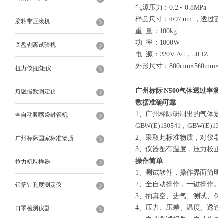
气源压力
：
0.2～0.8MPa
样品尺寸
：
Φ97mm ，透过面
胶粘带压滚机
重 量
：
100kg
功 率
：
1000W
圆盘剥离试验机
电 源
：
220V AC，50HZ
外形尺寸
：
800mm×560mm
扭力仪|扭矩仪
广州标际|N500气体透过
熔融指数测定仪
数据准确可靠
1、
广州标际研制出的气体
全自动吸嘴袋封管机
GBW(E)130541，GBW(E)1
2、
采取此标准物质，对仪
广州标际国家标准物质
3、
仪器配有温度，压力校
操作简单
拉力机取样器
1、
测试软件，操作界面简
2、
全自动操作，一键操作
铝箔针孔度测定仪
3、
抽真空、进气、测试、
4、
压力、压差、温度、透
口罩检测仪器