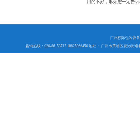
用的不好，麻烦您一定告诉
广州标际包装设备
咨询热线：020-86153717 18825066456 地址： 广州市黄埔区夏港街道