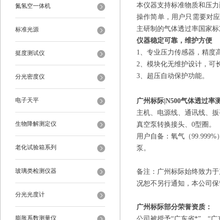
本仪器支持标准物质和压力
氮氢空一体机
操作简单，用户只需要对
主研制的气体透过率国家标
标准光源
仪器稳定可靠，维护方便
1、专业压力传感器，精度
挺度测试仪
2、模块化无维护设计，可
3、超压自动保护功能。
分光密度仪
电子天平
广州标际|N500气体透过
主机、电源线、通讯线、扳
生物降解测定仪
真空泵转换接头、0型圈
。
用户自备：氧气（99.999
老化试验箱系列
泵。
玻璃类检测仪器
备注：
广州标际始终致力于
况恕不另行通知，本公司保留
分光光度计
广州标际部分荣誉资质：
膨胀系数测量仪
公司被授予“广东省*”，“广