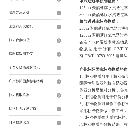
水汽透过率标准物质
：
125μm 聚酯薄膜水汽透过率
胶粘带压滚机
300μm 聚酯薄膜水汽透过率
氧气透过率标准物质
：
圆盘剥离试验机
25μm 聚酯薄膜氧气透过率标
125μm 聚酯薄膜氧气透过率
扭力仪|扭矩仪
备注：气体透过率标准物质适
物质适用于所有 GB/T
熔融指数测定仪
有 GB/T 19789-200
全自动吸嘴袋封管机
广州标际国家标准物质的作
1、标准物质可用于校准仪
广州标际国家标准物质
阻隔性能仪器的校准是获得
仪器分析是相对分析，准确
拉力机取样器
2、标准物质可用于评价分
3、标准物质可当作工作标
铝箔针孔度测定仪
采用标准物质做工作曲线，
4、标准物质作为质控标样
口罩检测仪器
若标准物质的分析结果与标