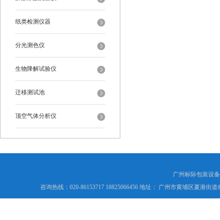
纸类检测仪器
分光测色仪
生物降解试验仪
迁移测试池
顶空气体分析仪
广州标际包装设备
咨询热线：020-86153717 18825066456 地址： 广州市黄埔区夏港街道